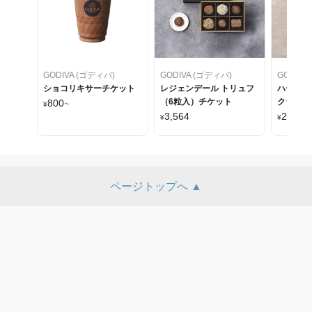
GODIVA (ゴディバ)
GODIVA (ゴディバ)
GODIVA
ショコリキサーチケット
レジェンデール トリュフ
ハート オ
（6粒入）チケット
クション
800
¥
~
ト
3,564
2,160
¥
¥
ページトップへ ▲