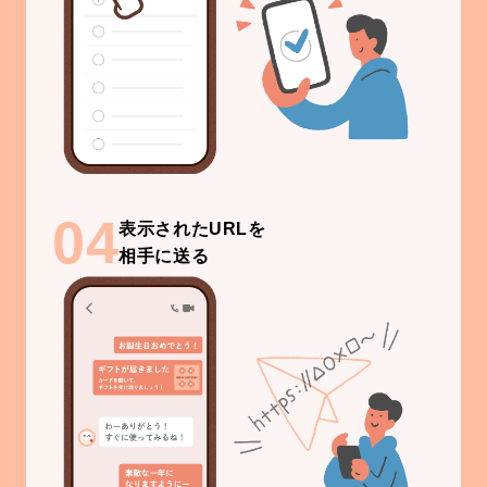
04
表示されたURLを
相手に送る