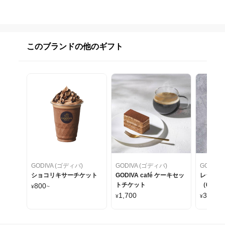
このブランドの他のギフト
GODIVA (ゴディバ)
GODIVA (ゴディバ)
GODIVA
ショコリキサーチケット
GODIVA café ケーキセッ
レジェン
トチケット
（6粒入
800
¥
~
1,700
3,564
¥
¥