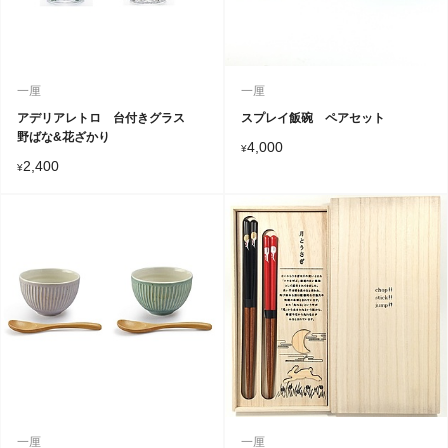
一厘
一厘
アデリアレトロ 台付きグラス
スプレイ飯碗 ペアセット
野ばな&花ざかり
4,000
¥
2,400
¥
一厘
一厘