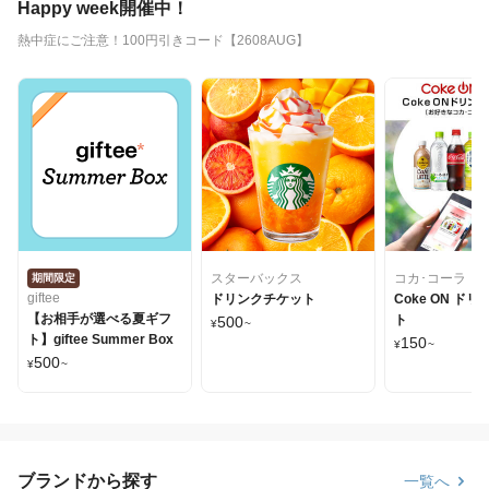
Happy week開催中！
熱中症にご注意！100円引きコード【2608AUG】
スターバックス
コカ･コーラ
期間限定
giftee
ドリンクチケット
Coke ON ド
【お相手が選べる夏ギフ
ト
500
¥
~
ト】giftee Summer Box
150
¥
~
500
¥
~
ブランドから探す
一覧へ