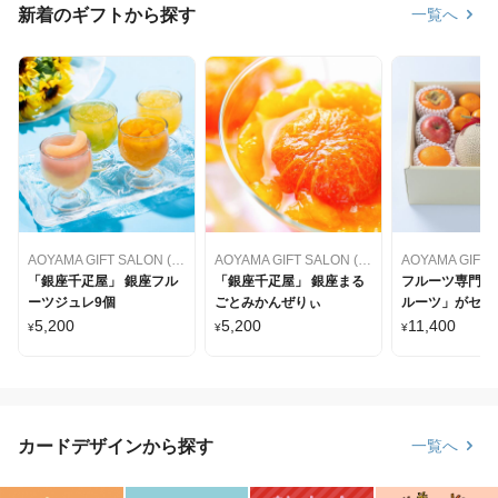
新着のギフトから探す
一覧へ
AOYAMA GIFT SALON (アオヤマギフトサロン)
AOYAMA GIFT SALON (アオヤマギフトサロン)
「銀座千疋屋」 銀座フル
「銀座千疋屋」 銀座まる
フルーツ専門店
ーツジュレ9個
ごとみかんぜりぃ
ルーツ」がセレ
フルーツセット
5,200
5,200
11,400
¥
¥
¥
ム(詰合せ)
カードデザインから探す
一覧へ