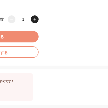
数
1
る
する
すめです！