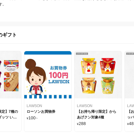
す。
のギフト
LAWSON
LAWSON
LA
限定】7種の
ローソンお買物券
【お持ち帰り限定】から
【
ッツ いず
あげクン対象4種
ッパ
100
¥
~
円
288
48
¥
¥