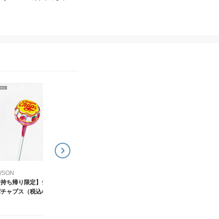
LAWSON
LAWSON
サントリー ザ・プレミ
【お持ち帰り限定】ロー
アム・モルツ 350ml 2種
ソンオリジナルPET飲料
いずれか1つ
600ml各種（税込118円
276
118
¥
¥
WSON
お持ち帰り限定】チュ
チャプス（税込48
）