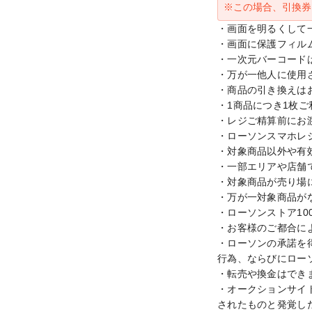
※この場合、引換券
・画面を明るくして
・画面に保護フィル
・一次元バーコード
・万が一他人に使用
・商品の引き換えはお
・1商品につき1枚ご
・レジご精算前にお
・ローソンスマホレ
・対象商品以外や有
・一部エリアや店舗
・対象商品が売り場
・万が一対象商品が
・ローソンストア10
・お客様のご都合に
・ローソンの承諾を
行為、ならびにロー
・転売や換金はできま
・オークションサイ
されたものと発覚し