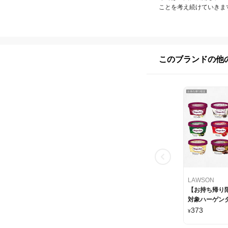
ことを考え続けていきま
このブランドの他
LAWSON
【お持ち帰り
対象ハーゲンダ
れか1つ
373
¥