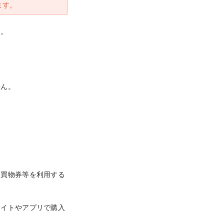
ます。
。

ん。

お買物券等を利用する
サイトやアプリで購入