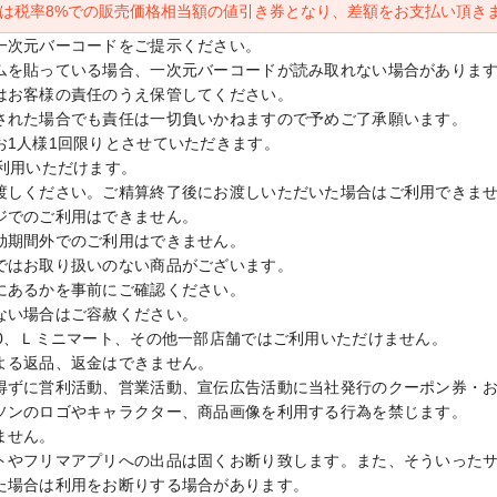
は税率8%での販売価格相当額の値引き券となり、差額をお支払い頂き
一次元バーコードをご提示ください。

ムを貼っている場合、一次元バーコードが読み取れない場合があります
はお客様の責任のうえ保管してください。

された場合でも責任は一切負いかねますので予めご了承願います。

1人様1回限りとさせていただきます。

利用いただけます。

渡しください。ご精算終了後にお渡しいただいた場合はご利用できませ
ジでのご利用はできません。

効期間外でのご利用はできません。

ではお取り扱いのない商品がございます。

にあるかを事前にご確認ください。

ない場合はご容赦ください。

0、Ｌミニマート、その他一部店舗ではご利用いただけません。

よる返品、返金はできません。

得ずに営利活動、営業活動、宣伝広告活動に当社発行のクーポン券・
ソンのロゴやキャラクター、商品画像を利用する行為を禁じます。

せん。

トやフリマアプリへの出品は固くお断り致します。また、そういった
た場合は利用をお断りする場合があります。
