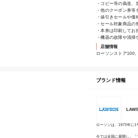
・コピー等の偽造、
・他のクーポン券等
・値引きセールや価
・セール対象商品の
・本券は印刷してお
・機器の故障や清掃
店舗情報
ローソンストア10
ブランド情報
LAW
ローソンは、1975年に
今では全国に展開し、「