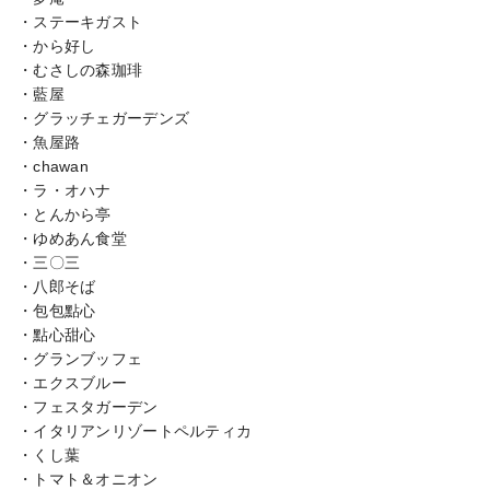
・ステーキガスト

・から好し

・むさしの森珈琲

・藍屋

・グラッチェガーデンズ

・魚屋路

・chawan

・ラ・オハナ

・とんから亭

・ゆめあん食堂

・三〇三

・八郎そば

・包包點心

・點心甜心

・グランブッフェ

・エクスブルー

・フェスタガーデン

・イタリアンリゾートペルティカ

・くし葉

・トマト＆オニオン
