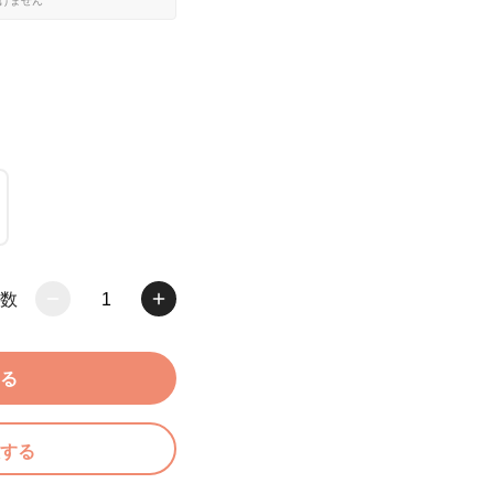
だけません
数
1
る
する