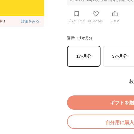
Apple Pay、PayPay、メルペイをご利用いた
中！
詳細をみる
ブックマーク
ほしいもの
シェア
選択中: 1か月分
1か月分
3か月分
枚
ギフトを贈
自分用に購入