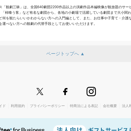
「観劇三昧」は、全国640劇団2200作品以上の演劇作品本編映像が観放題のサービ
」「柿喰う客」など有名な劇団から、各地の小劇場で活躍している劇団まで大小関わ
ど何を観たらいいかわからない方への入門編として、また、お仕事や子育て・介護
を運べない方への観劇の代替手段としてお使いいただけます。
ページトップへ ▲
イド
利用規約
プライバシーポリシー
特商法による表記
会社概要
法人