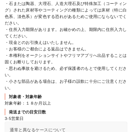
・石または陶器、大理石、人造大理石及び特殊加工（コーティン
グ）された床材等やコーティングの種類によっては床材（特に白
色系、淡色系）が変色する恐れがあるためご使用にならないでく
ださい。

・住所入力期限があります。お確かめの上、期限内に住所入力し
てください。

・現金とのお引換えはいたしません。

・お客様のご都合による返品はできません。

・本権利をオークションサイトやフリマアプリへ出品することは
固くお断りしております。

・思わぬ事故を避けるため、必ず保護者のもとで使用してくださ
い。

・小さな部品がある場合は、お子様の誤飲に十分にご注意くださ
い。
対象者・対象年齢
対象年齢：１８か月以上
発送までの目安日数
3-5営業日
通常と異なるケースについて