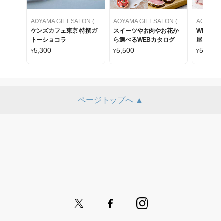
AOYAMA GIFT SALON (アオヤマギフトサロン)
AOYAMA GIFT SALON (アオヤマギフトサロン)
ケンズカフェ東京 特撰ガ
スイーツやお肉やお花か
WEBカ
トーショコラ
ら選べるWEBカタログ
屋 ケー
をセレク
5,300
5,500
5,500
¥
¥
¥
ページトップへ ▲