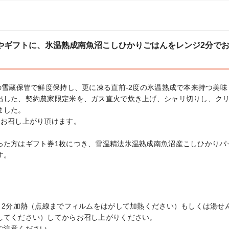
やギフトに、氷温熟成南魚沼こしひかりごはんをレンジ2分で
雪の雪蔵保管で鮮度保持し、更に凍る直前-2度の氷温熟成で本来持つ美
出した、契約農家限定米を、ガス直火で炊き上げ、シャリ切りし、ク
した。

お召し上がり頂けます。

た方はギフト券1枚につき、雪温精法氷温熟成南魚沼産こしひかりパック
す。
ト2分加熱（点線までフィルムをはがして加熱ください）もしくは湯せ
してください）してからお召し上がりください。

注意ください。
