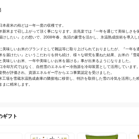
楽
日本産米の殆どは一年一度の収穫です。

年新米まで召し上がって頂く事になります。吉兆楽では『一年を通じて美味しさを
届けしたい』との想いで、2008年春、魚沼の豪雪を活かし、氷温熟成技術を導入し
に美味しいお米のブランドとして雜誌等に取り上げられておりましたが、『一年を
米を届けたい』というこだわりを持ち続け、様々な研究を重ねた結果、お米の『雪
と美味しいお米、一年中美味しいお米を届ける』事が出来るようになりました。

口冷却方式ではなく、自然雪のエネルギー冷熱源を冷却装置として活用しています。
姿勢が評価され、資源エネルギー庁からエコ事業認定を受けました。

、精米工場を雪蔵氷温熟成倉庫の隣接地に移管し、特許を取得した雪の冷気を活用した
ままに精米します。
のギフト