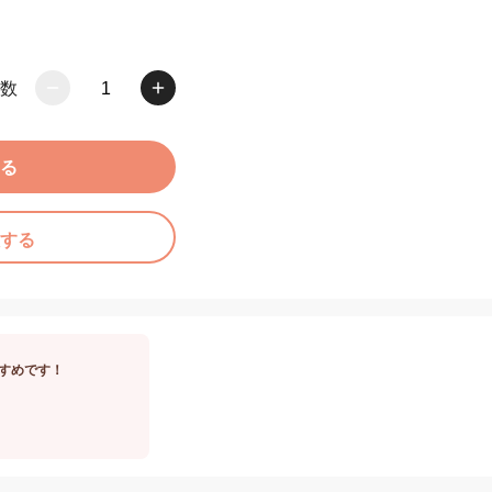
数
1
る
する
すめです！