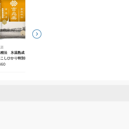
ポスト投函
ポスト投函
吉兆楽
吉兆楽
雪温精法 魚沼産こしひ
雪温精法 新潟産こしひ
かり（窒素充填包装）
かり（窒素充填包装）
600g（4合）【ポスト投
600g（4合）【ポスト投
1,800
1,660
¥
¥
函】
函】
兆楽
温精法 氷温熟成 新
産こしひかり特別栽培
窒素充填包装） 2kg
460