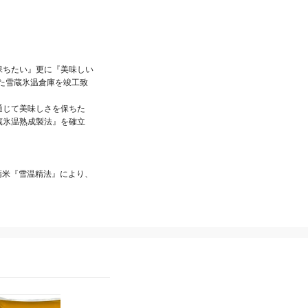
保ちたい』更に『美味しい
た雪蔵氷温倉庫を竣工致
通じて美味しさを保ちた
蔵氷温熟成製法』を確立


精米『雪温精法』により、