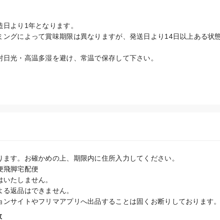
日より1年となります。

ミングによって賞味期限は異なりますが、発送日より14日以上ある状
射日光・高温多湿を避け、常温で保存して下さい。
。
ります。お確かめの上、期限内に住所入力してください。

飛脚宅配便

いたしません。

よる返品はできません。

ョンサイトやフリマアプリへ出品することは固くお断りしております
数