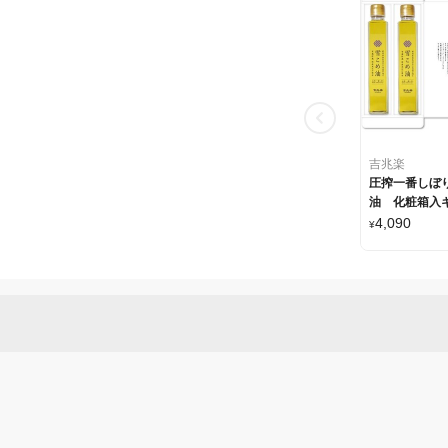
吉兆楽
圧搾一番しぼ
油 化粧箱入
ト
4,090
¥