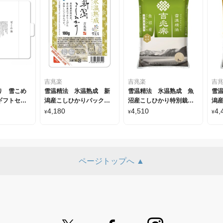
吉兆楽
吉兆楽
吉
り 雪こめ
雪温精法 氷温熟成 新
雪温精法 氷温熟成 魚
雪
ギフトセッ
潟産こしひかりパックご
沼産こしひかり特別栽培
潟
はん 180g×12パック
米（窒素充填包装） 2kg
米（
4,180
4,510
4,
¥
¥
¥
ページトップへ ▲