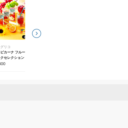
キャンペーン対象
キャンペーン対象
江崎グリコ
江崎グリコ
家族で楽しむ！ファミリ
SUNAOスペシャルアイ
ーアイスBOX（8個）
セレクション（3種12個
3,480
5,408
¥
¥
崎グリコ
ピカーナ フルーツド
クセレクション 20本
ット（オリジナルコー
300
ー2枚付）