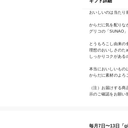
ギフト詳細
おいしいのは当たり前
からだに気を配りなが
グリコの「SUNAO
とうもろこし由来の
理想のおいしさのた
しっかりコクがある
本当においしいもの
からだに素材のよろこ
（注）お届けする商
示のご確認をお願い
毎月7日〜13日「gif