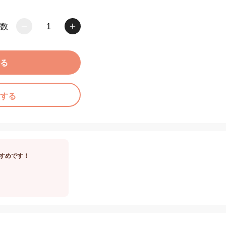
数
1
る
する
すめです！