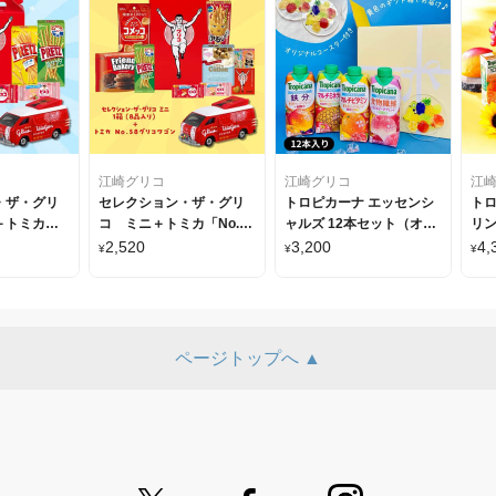
江崎グリコ
江崎グリコ
江
・ザ・グリ
セレクション・ザ・グリ
トロピカーナ エッセンシ
トロ
＋トミカ
コ ミニ＋トミカ「No.58
ャルズ 12本セット（オリ
リン
リコワゴン」
グリコワゴン」セット
ジナルコースター2枚付）
セ
2,520
3,200
4,
¥
¥
¥
スタ
ページトップへ ▲