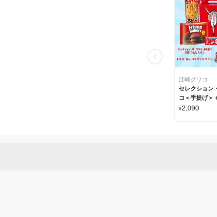
江崎グリコ
セレクション
コ＜手提げ＞
「No.58 グ
2,090
¥
セット