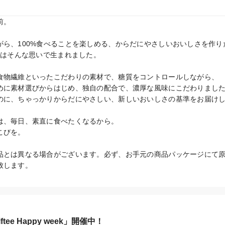
。

ら、100%食べることを楽しめる、からだにやさしいおいしさを作りた
」はそんな思いで生まれました。

食物繊維といったこだわりの素材で、糖質をコントロールしながら、

めに素材選びからはじめ、独自の配合で、濃厚な風味にこだわりました
のに、ちゃっかりからだにやさしい、新しいおいしさの基準をお届けし
は、毎日、素直に食べたくなるから。

びを。

品とは異なる場合がございます。必ず、お手元の商品パッケージにて
致します。
tee Happy week」開催中！