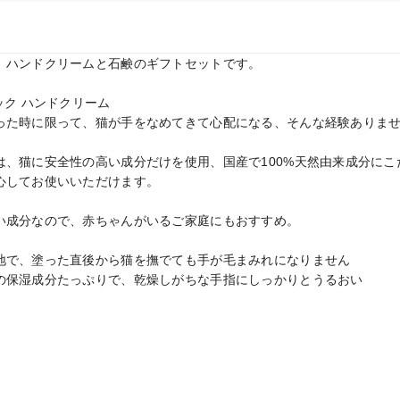
、ハンドクリームと石鹸のギフトセットです。

ク ハンドクリーム

った時に限って、猫が手をなめてきて心配になる、そんな経験ありませ
は、猫に安全性の高い成分だけを使用、国産で100%天然由来成分にこ
心してお使いいただけます。

い成分なので、赤ちゃんがいるご家庭にもおすすめ。

地で、塗った直後から猫を撫でても手が毛まみれになりません

の保湿成分たっぷりで、乾燥しがちな手指にしっかりとうるおい
