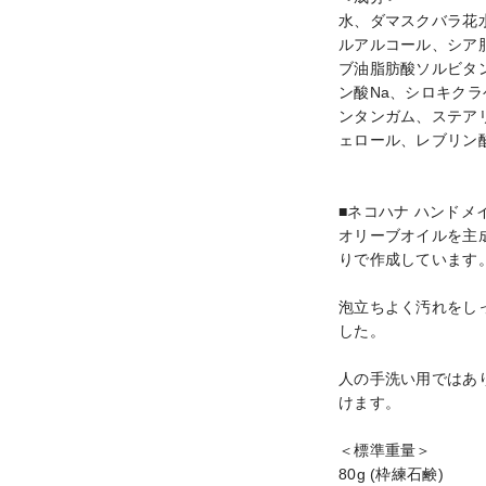
水、ダマスクバラ花
ルアルコール、シア
ブ油脂肪酸ソルビタ
ン酸Na、シロキク
ンタンガム、ステアリ
ェロール、レブリン酸
■ネコハナ ハンドメイ
オリーブオイルを主
りで作成しています。
泡立ちよく汚れをし
した。

人の手洗い用ではあ
けます。

＜標準重量＞

80g (枠練石鹸)
