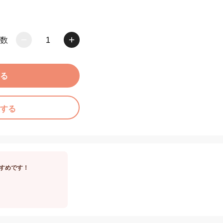
数
1
る
する
すめです！