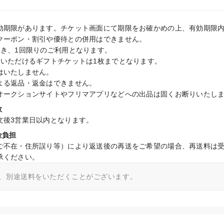
効期限があります。チケット画面にて期限をお確かめの上、有効期限内
クーポン・割引や優待との併用はできません。

き、1回限りのご利用となります。

いただけるギフトチケットは1枚までとなります。

いたしません。

よる返品・返金はできません。

オークションサイトやフリマアプリなどへの出品は固くお断りいたし
数
文後3営業日以内となります。
金負担
ご不在・住所誤り等）により返送後の再送をご希望の場合、再送料は
承ください。
、別途送料をいただくことがございます。