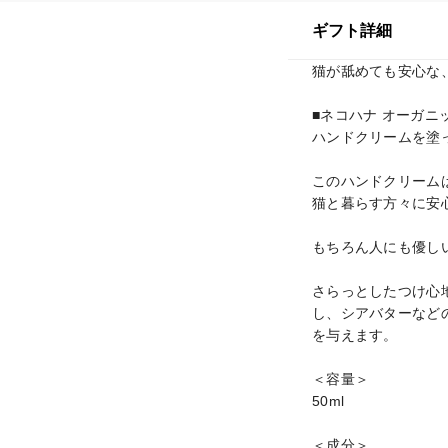
ギフト詳細
猫が舐めても安心な
■ネコハナ オーガニッ
ハンドクリームを塗
このハンドクリーム
猫と暮らす方々に安
もちろん人にも優し
さらっとしたつけ心
し、シアバターなど
を与えます。

＜容量＞

50ml

＜成分＞
