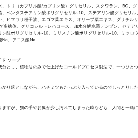
水、トリ（カプリル酸/カプリン酸）グリセリル、スクワラン、BG、
脂、ペンタステアリン酸ポリグリセリル-10、ステアリン酸グリセリル
ン、ヒマワリ種子油、エゴマ葉エキス、オリーブ葉エキス、グリチルリ
ラゲ多糖体、グリコシルトレハロース、加水分解水添デンプン、セテア
ン酸ポリグリセリル-10、ミリスチン酸ポリグリセリル-10、ミツロ
Na、アニス酸Na

ド ソープ

成分とし、植物油のみで仕上げたコールドプロセス製法で、一つひと


っかり落としながら、ハチミツもたっぷり入っているのでしっとりし
りますが、猫の手やお尻が少し汚れてしまった時なども、人間と一緒