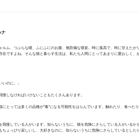
ハナ
ォルム、つぶらな瞳、ふにふにのお腹、無防備な寝姿。時に孤高で、時に甘えたが
存在ですよね。そんな猫と暮らす生活は、私たち人間にとってあまりに愛おしく、
いのに。」

我慢しなければいけないこともたくさんあります。

猫にとっては多くの品種が”毒”になる可能性をはらんでいます。触れたり、食べた
を我慢している人がいます。知らないうちに、猫を危険にさらしている人がいるか
もちょっぴり寂しいし、大好きなのに、知らないうちに危険にさらしているとした