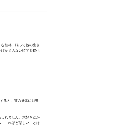
りな性格…猫って他の生き
かげかえのない時間を提供
りすると、猫の身体に影響
もしれません。大好きだか
ら、これほど悲しいことは