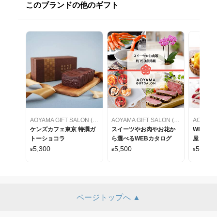
このブランドの他のギフト
AOYAMA GIFT SALON (アオヤマギフトサロン)
AOYAMA GIFT SALON (アオヤマギフトサロン)
ケンズカフェ東京 特撰ガ
スイーツやお肉やお花か
WEBカ
トーショコラ
ら選べるWEBカタログ
屋 ケー
をセレク
5,300
5,500
5,500
¥
¥
¥
ページトップへ ▲