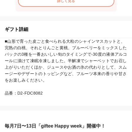
詳しく見る
ギフト詳細
■山形で育った皮ごと食べられる大粒のシャインマスカットと、
完熟の白桃、それとりんごと黄桃、ブルーベリーをミックスした
パックの3種を一番おいしい旬のタイミングで-30度の液体アルコ
ールに漬けて凍眠冷凍しました。半解凍でシャーベットでお召し
上がりいただくほか、ジュースやお酒の氷の代わりとして、スム
ージーやデザートのトッピングなど、フルーツ本来の香りや甘さ
をお楽しみください。

品番：D2-FDC8082
毎月7日〜13日「giftee Happy week」開催中！