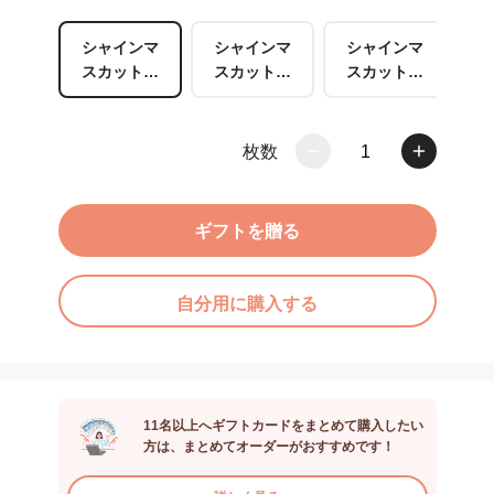
シャインマ
シャインマ
シャインマ
スカット、
スカット、
スカット、
白桃、ミッ
ラ・フラン
白桃、ラ・
クスフルー
ス、ミック
フランス
ツ
スフルーツ
枚数
1
ギフトを贈る
自分用に購入する
11名以上へギフトカードをまとめて購入したい
方は、まとめてオーダーがおすすめです！