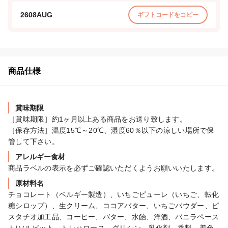
2608AUG
ギフトコードをコピー
商品仕様
賞味期限
［賞味期限］約1ヶ月以上ある商品をお送り致します。

［保存方法］温度15℃～20℃、湿度60％以下の涼しい場所で保
管して下さい。
アレルギー食材
商品ラベルの表示を必ずご確認いただくようお願いいたします。
原材料名
チョコレート（ベルギー製造）、いちごピューレ（いちご、転化
糖シロップ）、生クリーム、ココアバター、いちごパウダー、ピ
スタチオ加工品、コーヒー、バター、水飴、洋酒、バニラペース