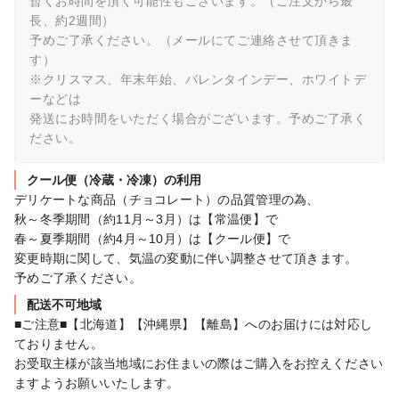
暫くお時間を頂く可能性もございます。（ご注文から最
長、約2週間）

予めご了承ください。（メールにてご連絡させて頂きま
す）

※クリスマス、年末年始、バレンタインデー、ホワイトデ
ーなどは

発送にお時間をいただく場合がございます。予めご了承く
ださい。
クール便（冷蔵・冷凍）の利用
デリケートな商品（チョコレート）の品質管理の為、

秋～冬季期間（約11月～3月）は【常温便】で

春～夏季期間（約4月～10月）は【クール便】で

変更時期に関して、気温の変動に伴い調整させて頂きます。

予めご了承ください。
配送不可地域
■ご注意■【北海道】【沖縄県】【離島】へのお届けには対応し
ておりません。 

お受取主様が該当地域にお住まいの際はご購入をお控えください
ますようお願いいたします。