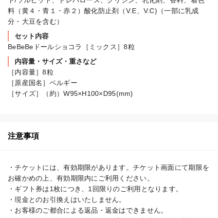
ト/ソルビット、トレハロース、グリシン、乳化剤、香料、着色
料（黄４・青１・赤２）酸化防止剤（V.E、V.C)（一部に乳成
分・大豆を含む）
セット内容
BeBeBeドールショコラ［ミックス］8粒
内容量・サイズ・重さなど
［内容量］8粒

［原産国名］ベルギー

［サイズ］（約）W95×H100×D95(mm)
注意事項
・チケットには、有効期限があります。チケット画面にて期限を
お確かめの上、有効期限内にご利用ください。

・ギフト券は1枚につき、1回限りのご利用となります。

・現金とのお引換えはいたしません。

・お客様のご都合による返品・返金はできません。
