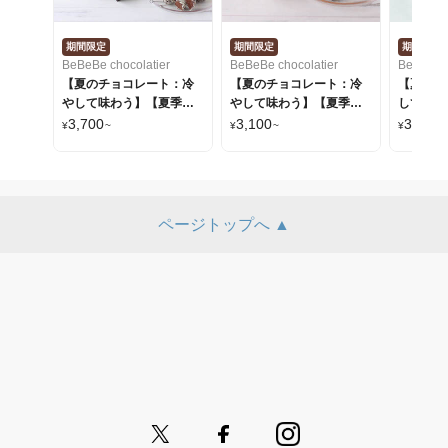
期間限定
期間限定
期間限定
BeBeBe chocolatier
BeBeBe chocolatier
BeBeBe c
【夏のチョコレート：冷
【夏のチョコレート：冷
【夏のチョ
やして味わう】【夏季限
やして味わう】【夏季限
して味わう
定】【クール便】コンフ
定】【クール便】 オレン
【夏季限
3,700
3,100
3,300
¥
~
¥
~
¥
ィズリー エリス トリュフ
ジピール ショコラ（ダー
便］オレ
チョコレート【ホワイ
ク）
ショコラ
ト】
ページトップへ ▲