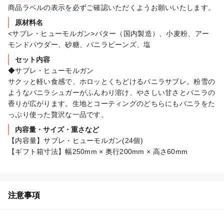
商品ラベルの表示を必ずご確認いただくようお願いいたします。
原材料名
<サブレ・ヒューモルガン>バター（国内製造）、小麦粉、アー
モンドパウダー、砂糖、バニラビーンズ、塩
セット内容
◆サブレ・ヒューモルガン

サクッと軽い食感で、ホロッとくちどけるバニラサブレ。粉雪の
ようなバニラシュガーがふんわり溶け、やさしい甘さとバニラの
香りが広がります。生地とコーティングのどちらにもバニラをた
っぷり使った贅沢な一品です。
内容量・サイズ・重さなど
【内容量】サブレ・ヒューモルガン(24個)

【ギフト箱寸法】幅250mm × 奥行200mm × 高さ60mm
注意事項