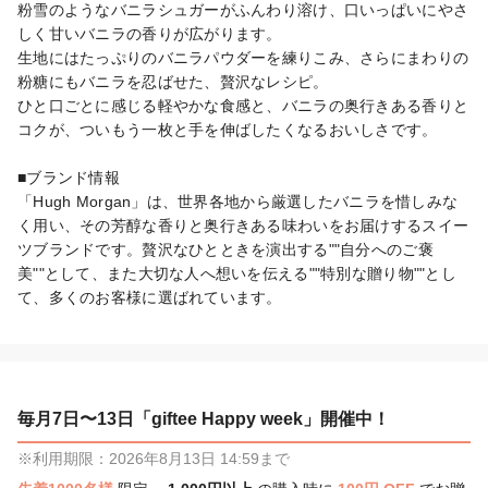
粉雪のようなバニラシュガーがふんわり溶け、口いっぱいにやさ
しく甘いバニラの香りが広がります。

生地にはたっぷりのバニラパウダーを練りこみ、さらにまわりの
粉糖にもバニラを忍ばせた、贅沢なレシピ。

ひと口ごとに感じる軽やかな食感と、バニラの奥行きある香りと
コクが、ついもう一枚と手を伸ばしたくなるおいしさです。

■ブランド情報

「Hugh Morgan」は、世界各地から厳選したバニラを惜しみな
く用い、その芳醇な香りと奥行きある味わいをお届けするスイー
ツブランドです。贅沢なひとときを演出する""自分へのご褒
美""として、また大切な人へ想いを伝える""特別な贈り物""とし
て、多くのお客様に選ばれています。
毎月7日〜13日「giftee Happy week」開催中！
※利用期限：2026年8月13日 14:59まで