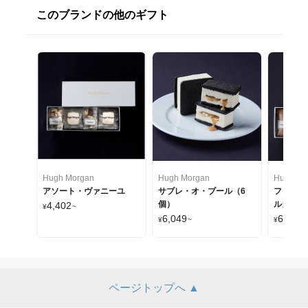
このブランドの他のギフト
Hugh Morgan
Hugh Morgan
Hugh Mo
アソート・ヴァニーユ
サブレ・オ・ブール（6
フィナン
個）
ルガン（
4,402
¥
~
6,049
6,022
¥
~
¥
ページトップへ ▲