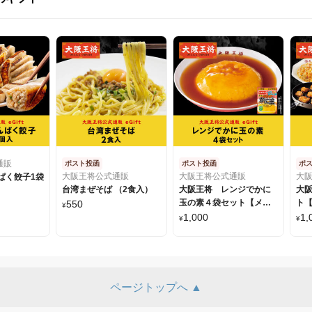
通販
ポスト投函
ポスト投函
ポ
大阪王将公式通販
大阪王将公式通販
大
ぱく餃子1袋
台湾まぜそば （2食入）
大阪王将 レンジでかに
大
玉の素４袋セット【メー
ト
550
¥
ル便】
1,000
1,
¥
¥
ページトップへ ▲