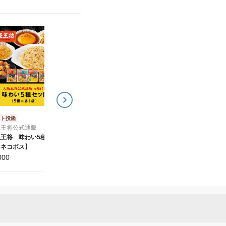
大阪王将公式通販
ポスト投函
大阪王将公式通販
大阪王将公式通販 餃子2種
大阪王将公式通販 ふわと
98個セット
ろたまごスープ10袋セッ
4,000
¥
ト
1,500
¥
スト投函
阪王将公式通販
阪王将 味わい5種セッ
【ネコポス】
000