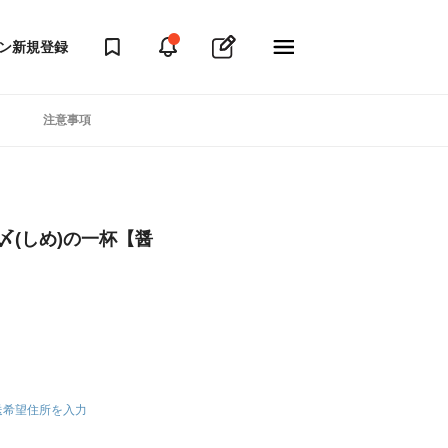
ン
新規登録
注意事項
〆(しめ)の一杯【醤
送希望住所を入力