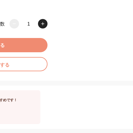
数
1
る
する
すめです！