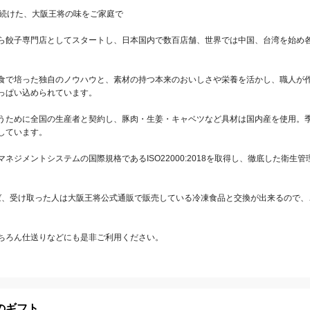
続けた、大阪王将の味をご家庭で

ら餃子専門店としてスタートし、日本国内で数百店舗、世界では中国、台湾を始め各
食で培った独自のノウハウと、素材の持つ本来のおいしさや栄養を活かし、職人が
っぱい込められています。

うために全国の生産者と契約し、豚肉・生姜・キャベツなど具材は国内産を使用。
ています。

ネジメントシステムの国際規格であるISO22000:2018を取得し、徹底した衛生
贈れば、受け取った人は大阪王将公式通販で販売している冷凍食品と交換が出来るので
ちろん仕送りなどにも是非ご利用ください。
のギフト