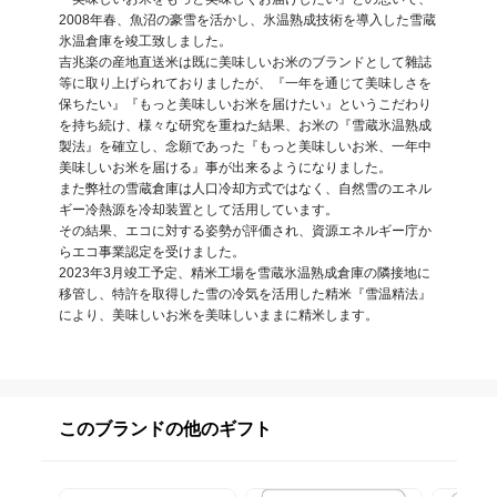
2008年春、魚沼の豪雪を活かし、氷温熟成技術を導入した雪蔵
氷温倉庫を竣工致しました。

吉兆楽の産地直送米は既に美味しいお米のブランドとして雜誌
等に取り上げられておりましたが、『一年を通じて美味しさを
保ちたい』『もっと美味しいお米を届けたい』というこだわり
を持ち続け、様々な研究を重ねた結果、お米の『雪蔵氷温熟成
製法』を確立し、念願であった『もっと美味しいお米、一年中
美味しいお米を届ける』事が出来るようになりました。

また弊社の雪蔵倉庫は人口冷却方式ではなく、自然雪のエネル
ギー冷熱源を冷却装置として活用しています。

その結果、エコに対する姿勢が評価され、資源エネルギー庁か
らエコ事業認定を受けました。

2023年3月竣工予定、精米工場を雪蔵氷温熟成倉庫の隣接地に
移管し、特許を取得した雪の冷気を活用した精米『雪温精法』
により、美味しいお米を美味しいままに精米します。
このブランドの他のギフト