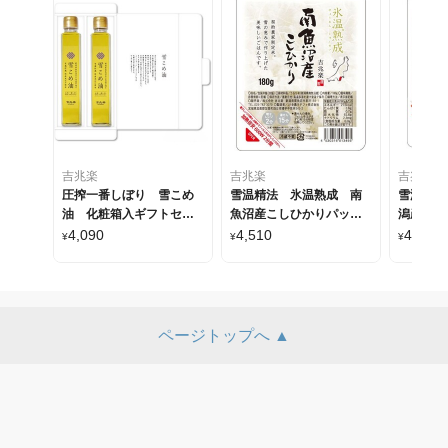
吉兆楽
吉兆楽
吉兆楽
圧搾一番しぼり 雪こめ
雪温精法 氷温熟成 南
雪温精法
油 化粧箱入ギフトセッ
魚沼産こしひかりパック
潟産こし
ト
ごはん 180g×12パック
はん 18
4,090
4,510
4,180
¥
¥
¥
ページトップへ ▲