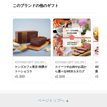
このブランドの他のギフト
AOYAMA GIFT SALON (アオヤマギフトサロン)
AOYAMA GIFT SALON (アオヤマギフトサロン)
ケンズカフェ東京 特撰ガ
スイーツやお肉やお花か
WEBカ
トーショコラ
ら選べるWEBカタログ
屋 ケー
をセレク
5,300
5,500
5,500
¥
¥
¥
ページトップへ ▲