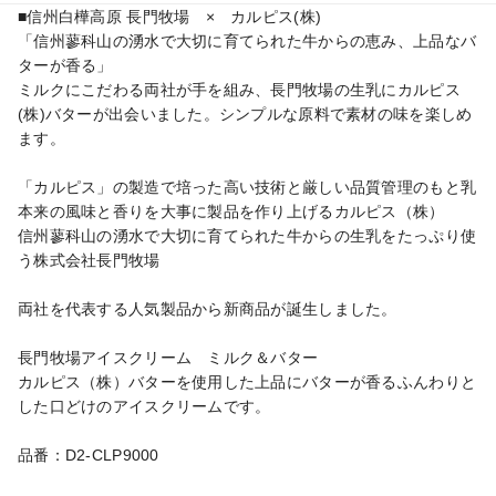
■信州白樺高原 長門牧場　×　カルピス(株)

「信州蓼科山の湧水で大切に育てられた牛からの恵み、上品なバ
ターが香る」

ミルクにこだわる両社が手を組み、長門牧場の生乳にカルピス
(株)バターが出会いました。シンプルな原料で素材の味を楽しめ
ます。

「カルピス」の製造で培った高い技術と厳しい品質管理のもと乳
本来の風味と香りを大事に製品を作り上げるカルピス（株）

信州蓼科山の湧水で大切に育てられた牛からの生乳をたっぷり使
う株式会社長門牧場

両社を代表する人気製品から新商品が誕生しました。

長門牧場アイスクリーム　ミルク＆バター

カルピス（株）バターを使用した上品にバターが香るふんわりと
した口どけのアイスクリームです。

品番：D2-CLP9000