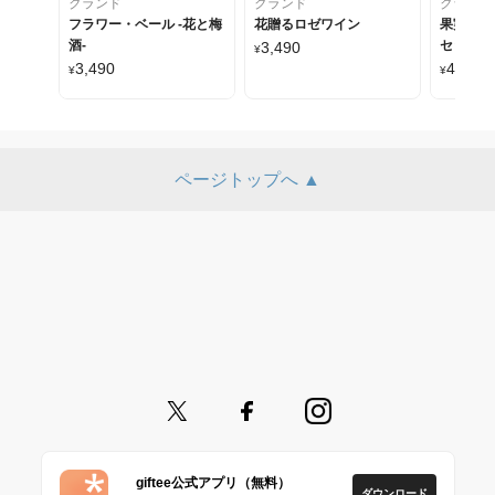
クランド
クランド
クランド
フラワー・ベール -花と梅
花贈るロゼワイン
果実のお
酒-
セット
3,490
¥
3,490
4,500
¥
¥
ページトップへ ▲
giftee公式アプリ（無料）
ダウンロード