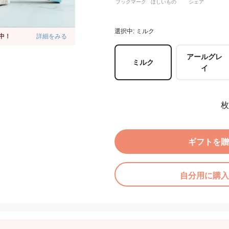
ブックマーク
ほしいもの
シェア
選択中: ミルク
中！
詳細をみる
アールグレ
ミルク
イ
枚
ギフトを贈
自分用に購入