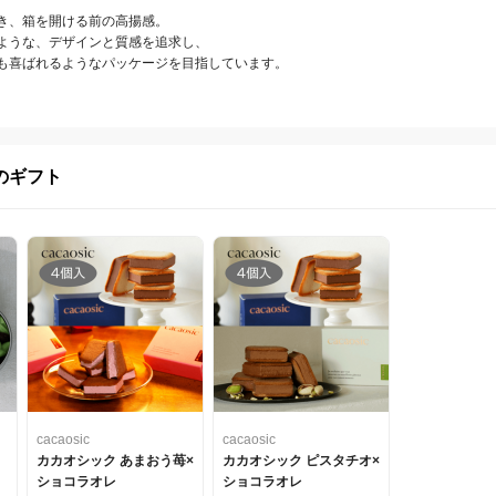
き、箱を開ける前の高揚感。

ような、デザインと質感を追求し、

も喜ばれるようなパッケージを目指しています。
のギフト
cacaosic
cacaosic
カカオシック あまおう苺×
カカオシック ピスタチオ×
ショコラオレ
ショコラオレ