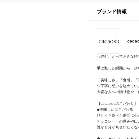
ブランド情報
caca
心弾む、とっておきな時間
手に取った瞬間から、封
「美味しさ」「食感」「
つ丁寧に想いを込めていま
大切な人への贈り物や、
【cacaosicのこだわり】

◆美味しいにこだわる

ひとくち食べた瞬間に心
チョコレートの厚みや口
誰かと分かち合いたくな