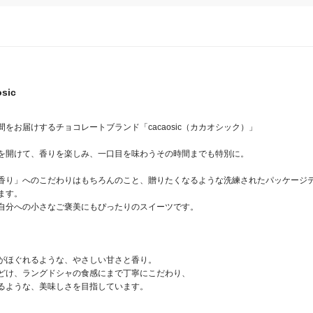
osic
をお届けするチョコレートブランド「cacaosic（カカオシック）」

を開けて、香りを楽しみ、一口目を味わうその時間までも特別に。

香り」へのこだわりはもちろんのこと、贈りたくなるような洗練されたパッケージ
す。

自分への小さなご褒美にもぴったりのスイーツです。

がほぐれるような、やさしい甘さと香り。

どけ、ラングドシャの食感にまで丁寧にこだわり、

るような、美味しさを目指しています。
