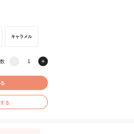
キャラメル
数
1
る
する