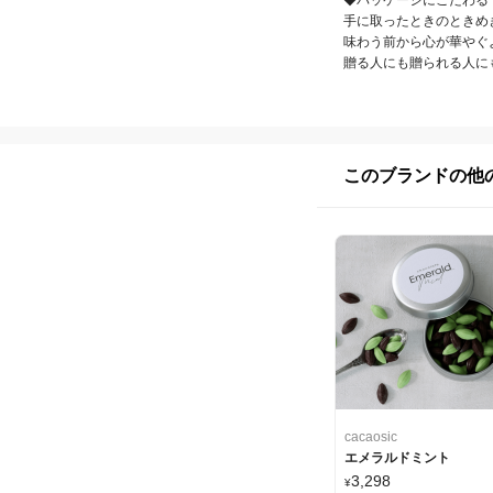
◆パッケージにこだわる

手に取ったときのときめ
味わう前から心が華やぐ
贈る人にも贈られる人に
このブランドの他
cacaosic
エメラルドミント
3,298
¥