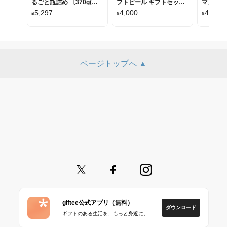
るごと瓶詰め 〔370g(固
フトビール ギフトセット
マスカット
形量170g)×2〕 桃シロッ
〔ピルスナー ほか全3種
冷凍フル
5,297
4,000
4,104
¥
¥
¥
プ漬け
各350ml×2〕ビール 詰め
合わせ
ページトップへ ▲
giftee公式アプリ（無料）
ダウンロード
ギフトのある生活を、もっと身近に。