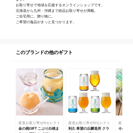
お取り寄せで地域を応援するオンラインショップです。

北海道から九州・沖縄まで絶品お取り寄せが満載。

ご自宅用に。贈り物に。

ご希望の逸品がきっと見つかります。
このブランドの他のギフト
産直お取り寄せNセレクト
産直お取り寄せNセレクト
産直お取
金の桃GIFT こぶり白桃ま
利久 希望の丘醸造所 クラ
そのまま