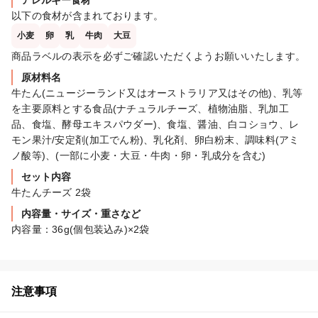
アレルギー食材
以下の食材が含まれております。
小麦
卵
乳
牛肉
大豆
商品ラベルの表示を必ずご確認いただくようお願いいたします。
原材料名
牛たん(ニュージーランド又はオーストラリア又はその他)、乳等
を主要原料とする食品(ナチュラルチーズ、植物油脂、乳加工
品、食塩、酵母エキスパウダー)、食塩、醤油、白コショウ、レ
モン果汁/安定剤(加工でん粉)、乳化剤、卵白粉末、調味料(アミ
ノ酸等)、(一部に小麦・大豆・牛肉・卵・乳成分を含む)
セット内容
牛たんチーズ 2袋
内容量・サイズ・重さなど
内容量：36g(個包装込み)×2袋
注意事項