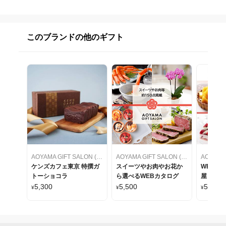
このブランドの他のギフト
AOYAMA GIFT SALON (アオヤマギフトサロン)
AOYAMA GIFT SALON (アオヤマギフトサロン)
ケンズカフェ東京 特撰ガ
スイーツやお肉やお花か
WEBカ
トーショコラ
ら選べるWEBカタログ
屋 ケー
をセレク
5,300
5,500
5,500
¥
¥
¥