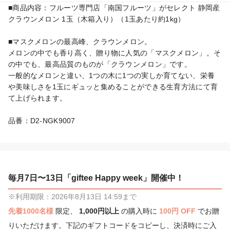
■商品内容：フルーツ専門店「南国フルーツ」がセレクト 静岡産
クラウンメロン 1玉（木箱入り）（1玉あたり約1kg）

■マスクメロンの最高峰、クラウンメロン。

メロンの中でも香り高く、贈り物に人気の「マスクメロン」。そ
の中でも、最高品質のものが「クラウンメロン」です。

一般的なメロンと違い、1つの木に1つの実しか育てない、栄養
や美味しさを1玉にギュッと集めることができる生育方法にて育
て上げられます。

品番：D2-NGK9007
毎月7日〜13日「giftee Happy week」開催中！
※利用期限：2026年8月13日 14:59まで
先着1000名様
限定、
1,000円以上
の購入時に
100円 OFF
でお贈
りいただけます。下記のギフトコードをコピーし、決済時にご入