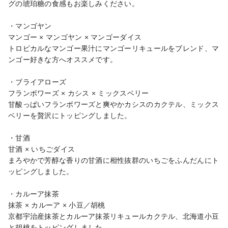
グの琥珀糖の食感もお楽しみください。

・マンゴヤン

マンゴー × マンゴヤン × マンゴーダイス

トロピカルなマンゴー果汁にマンゴーリキュールをブレンド、マ
ンゴー好きな方へオススメです。

・ブライアローズ

フランボワーズ × カシス × ミックスベリー

甘酸っぱいフランボワーズと爽やかカシスのカクテル、ミックス
ベリーを贅沢にトッピングしました。

・甘酒

甘酒 × いちごダイス

まろやかで芳醇な香りの甘酒に相性抜群のいちごをふんだんにト
ッピングしました。

・カルーア抹茶

抹茶 × カルーア × 小豆／胡桃

京都宇治産抹茶とカルーア抹茶リキュールカクテル、北海道小豆
と胡桃をトッピングしました。
