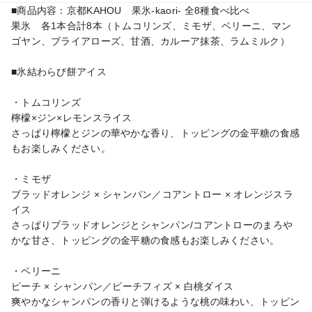
■商品内容：京都KAHOU　果氷-kaori- 全8種食べ比べ

果氷　各1本合計8本（トムコリンズ、ミモザ、ベリーニ、マン
ゴヤン、ブライアローズ、甘酒、カルーア抹茶、ラムミルク）

■氷結わらび餅アイス

・トムコリンズ

檸檬×ジン×レモンスライス

さっぱり檸檬とジンの華やかな香り、トッピングの金平糖の食感
もお楽しみください。

・ミモザ

ブラッドオレンジ × シャンパン／コアントロー × オレンジスラ
イス 

さっぱりブラッドオレンジとシャンパン/コアントローのまろや
かな甘さ、トッピングの金平糖の食感もお楽しみください。

・ベリーニ

ピーチ × シャンパン／ピーチフィズ × 白桃ダイス

爽やかなシャンパンの香りと弾けるような桃の味わい、トッピン