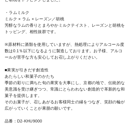
・ラムミルク

ミルク × ラム × レーズン／胡桃

芳醇なラムの香りとまろやかミルクテイスト、レーズンと胡桃を
トッピング、相性抜群です。

※原材料に酒類を使用していますが、熱処理によりアルコール度
数は0.1％以下になるように製造しております。お子様、アルコ
ールが苦手な方も安心してお召し上がりください。

■果実が引きだす創造性

あたらしい和菓子のかたち

季節の彩りに満ちた旬の果実を大事にし、京都の地で、伝統的な
美意識を受け継ぎつつ、常識にとらわれない創造的で革新的な和
菓子を提供します。

そのお菓子が、召しあがるお客様同士の縁をつなぎ、笑顔の輪が
広がっていくことが果朋の願いです。

品番：D2-KHU9000