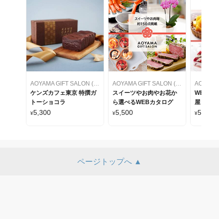
AOYAMA GIFT SALON (アオヤマギフトサロン)
AOYAMA GIFT SALON (アオヤマギフトサロン)
ケンズカフェ東京 特撰ガ
スイーツやお肉やお花か
WEBカ
トーショコラ
ら選べるWEBカタログ
屋 ケー
をセレク
5,300
5,500
5,500
¥
¥
¥
ページトップへ ▲