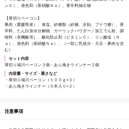
ンＣ）、発色剤（亜硝酸Ｎａ）、香辛料抽出物

【厚切りベーコン】

豚肉（愛媛県産）、食塩、砂糖類（砂糖、水飴、ブドウ糖）、香
辛料、たん白加水分解物、ガーリックパウダー／加工でん粉、調
味料（有機酸等）、酸化防止剤（ビタミンＣ）、リン酸塩（Ｎ
ａ）、発色剤（亜硝酸Ｎａ）、（一部に乳成分・大豆・豚肉を含
む）
セット内容
厚切り城川ベーコン３個・あら挽きウインナー２個
内容量・サイズ・重さなど
・厚切り城川ベーコン（１００ｇ×３）

・あら挽きウインナー（５本入り×２）
注意事項