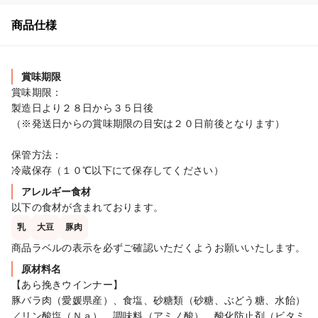
商品仕様
賞味期限
賞味期限：

製造日より２８日から３５日後

（※発送日からの賞味期限の目安は２０日前後となります）

保管方法：

冷蔵保存（１０℃以下にて保存してください）
アレルギー食材
以下の食材が含まれております。
乳
大豆
豚肉
商品ラベルの表示を必ずご確認いただくようお願いいたします。
原材料名
【あら挽きウインナー】

豚バラ肉（愛媛県産）、食塩、砂糖類（砂糖、ぶどう糖、水飴）
／リン酸塩（Ｎａ）、調味料（アミノ酸）、酸化防止剤（ビタミ