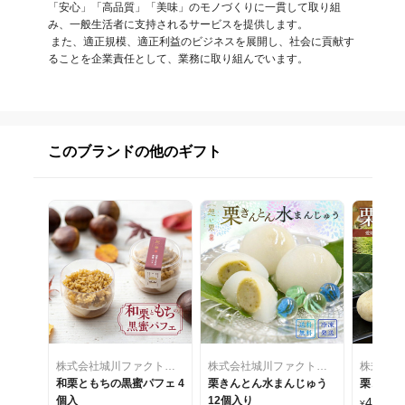
「安心」「高品質」「美味」のモノづくりに一貫して取り組
み、一般生活者に支持されるサービスを提供します。

 また、適正規模、適正利益のビジネスを展開し、社会に貢献す
ることを企業責任として、業務に取り組んでいます。
このブランドの他のギフト
株式会社城川ファクトリー
株式会社城川ファクトリー
和栗ともちの黒蜜パフェ 4
栗きんとん水まんじゅう
栗きんと
個入
12個入り
4,390
¥