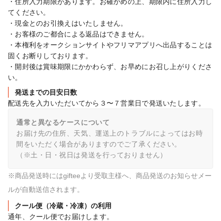
・住所入力期限があります。お確かめの上、期限内に住所入力し
てください。

・現金とのお引換えはいたしません。

・お客様のご都合による返品はできません。

・本権利をオークションサイトやフリマアプリへ出品することは
固くお断りしております。

・開封後は賞味期限にかかわらず、お早めにお召し上がりくださ
い。
発送までの目安日数
配送先を入力いただいてから３〜７営業日で発送いたします。
通常と異なるケースについて
お届け先の住所、天気、運送上のトラブルによってはお時
間をいただく場合がありますのでご了承ください。

（※土・日・祝日は発送を行っておりません）
※商品発送時にはgifteeより受取主様へ、商品発送のお知らせメー
ルが自動送信されます。
クール便（冷蔵・冷凍）の利用
通年、クール便でお届けします。