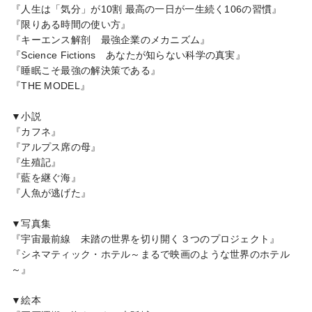
『人生は「気分」が10割 最高の一日が一生続く106の習慣』

『限りある時間の使い方』

『キーエンス解剖　最強企業のメカニズム』

『Science Fictions　あなたが知らない科学の真実』

『睡眠こそ最強の解決策である』

『THE MODEL』

▼小説

『カフネ』

『アルプス席の母』

『生殖記』

『藍を継ぐ海』

『人魚が逃げた』

▼写真集

『宇宙最前線　未踏の世界を切り開く３つのプロジェクト』

『シネマティック・ホテル～まるで映画のような世界のホテル 
～』

▼絵本
