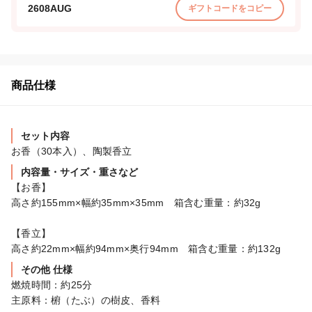
2608AUG
ギフトコードをコピー
商品仕様
セット内容
お香（30本入）、陶製香立
内容量・サイズ・重さなど
【お香】

高さ約155mm×幅約35mm×35mm　箱含む重量：約32g　

【香立】

高さ約22mm×幅約94mm×奥行94mm　箱含む重量：約132g
その他 仕様
燃焼時間：約25分

主原料：椨（たぶ）の樹皮、香料