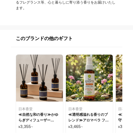
るフレグランス等、心と暮らしに寄り添う香りをお届けいたし
ます。
このブランドの他のギフト
日本香堂
日本香堂
日本香堂
≪自然な和の香り≫かゆ
≪透明感溢れる香りのブ
≪爽やか
らぎディフューザー
レンド≫アロマベラ フォ
守る≫ア
100ml
ースポーツ ボディーミス
ドア ボ
3,355
3,465
3,201
¥
~
¥
~
¥
ト100ml
100ml