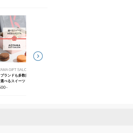
AOYAMA GIFT SALON (アオヤマギフトサロン)
AOYAMA GIFT SAL
国内外のクラフトビール
お肉や海鮮おつまみなど
を厳選！選べるビール
から選べる グルメWEB
WEBカタログ
タログ
3,500
4,500
¥
~
¥
~
AOYAMA GIFT SALON (アオヤマギフトサロン)
名ブランドも多数掲
選べるスイーツ WEB
タログ
500
~