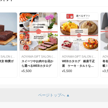
AOYAMA GIFT SALON (アオヤマギフトサロン)
AOYAMA GIFT SALON (アオヤマギフトサロン)
AOYAMA GIFT SALON (アオヤマギフトサロン)
京 特撰ガ
スイーツやお肉やお花か
WEBカタログ 銀座千疋
有
ら選べるWEBカタログ
屋 ケーキ・タルトなど
載！
をセレクト
カ
5,500
5,500
3,
¥
¥
¥
ページトップへ ▲