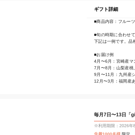
ギフト詳細
■商品内容：フルーツ
■旬の時期に合わせて
下記は一例です。品
■お届け例

4月〜6月：宮崎産
7月〜8月：山梨産
9月〜11月：九州産
毎月7日〜13日「gif
※利用期限：2026年8月
先着1000名様
限定