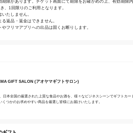
効期限があります。チケット画面にて期限をお確かめの上、有効期限内
き、1回限りのご利用となります。

いたしません。

よる返品・返金はできません。

トやフリマアプリへの出品は固くお断りします。
AMA GIFT SALON (アオヤマギフトサロン)
SALONは、日本全国の厳選された上質な食品やお酒を、様々なビジネスシーンでギフトカ
いくつかのお求めやすい商品を厳選し皆様にお届けいたします。
のギフト