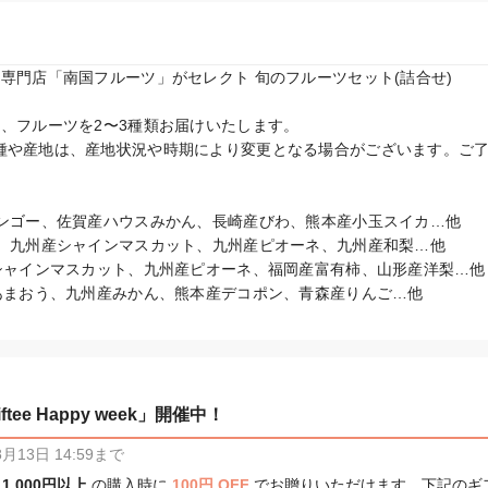
専門店「南国フルーツ」がセレクト 旬のフルーツセット(詰合せ)

、フルーツを2〜3種類お届けいたします。

種や産地は、産地状況や時期により変更となる場合がございます。ご了
マンゴー、佐賀産ハウスみかん、長崎産びわ、熊本産小玉スイカ…他

桃、九州産シャインマスカット、九州産ピオーネ、九州産和梨…他

シャインマスカット、九州産ピオーネ、福岡産富有柿、山形産洋梨…他

tee Happy week」開催中！
13日 14:59まで
、
1,000円以上
の購入時に
100円 OFF
でお贈りいただけます。下記のギ