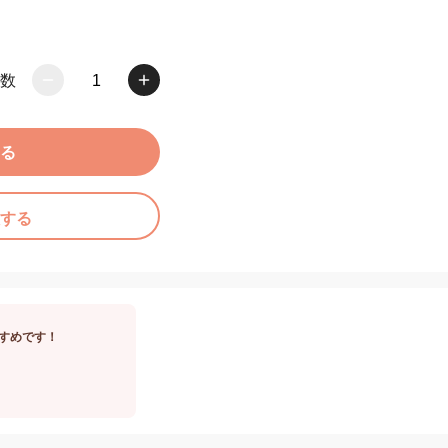
数
1
る
する
すめです！