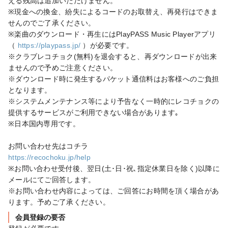
える残高は追加いただけません。

※現金への換金、紛失によるコードのお取替え、再発行はできま
せんのでご了承ください。

※楽曲のダウンロード・再生にはPlayPASS Music Playerアプリ
（ 
https://playpass.jp/
 ）が必要です。

※クラブレコチョク(無料)を退会すると、再ダウンロードが出来
ませんので予めご注意ください。

※ダウンロード時に発生するパケット通信料はお客様へのご負担
となります。

※システムメンテナンス等により予告なく一時的にレコチョクの
提供するサービスがご利用できない場合があります｡

※日本国内専用です。

https://recochoku.jp/help
※お問い合わせ受付後、翌日(土･日･祝､指定休業日を除く)以降に
メールにてご回答します。

※お問い合わせ内容によっては、ご回答にお時間を頂く場合があ
ります。予めご了承ください。
会員登録の要否