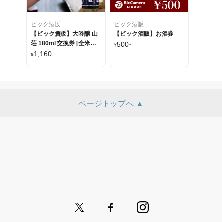
ビック酒販
ビック酒販
【ビック酒販】大吟醸 山
【ビック酒販】お酒券
荘 180ml 交換券 [全米日
500
¥
~
本酒歓評会 グランプリ受
1,160
¥
賞]
ページトップへ ▲