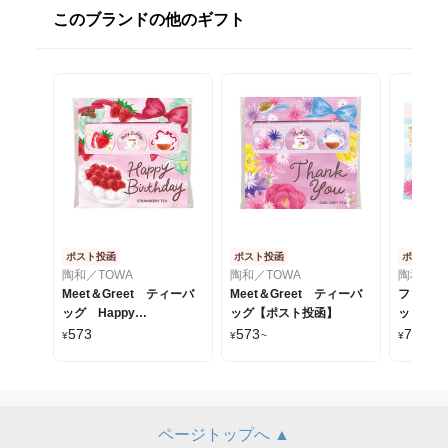
このブランドの他のギフト
ポスト投函
ポスト投函
ポスト投
陶和／TOWA
陶和／TOWA
陶和／T
Meet＆Greet ティーバ
Meet＆Greet ティーバ
フローラ
ッグ Happy
ッグ【ポスト投函】
ット【ポ
Brithday【ポスト投函】
573
573
789
¥
¥
~
¥
~
ページトップへ ▲