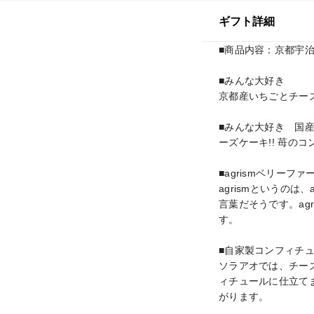
ギフト詳細
■商品内容：京都宇治い
■みんな大好き

京都産いちごとチーズ
■みんな大好き　国
ーズケーキ!! 苺の
■agrismベリーファ
agrismというのは
言葉だそうです。ag
す。

■自家製コンフィチュ
ソラアオでは、チー
ィチュールに仕立て
がります。
