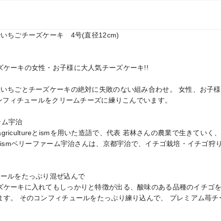
ちごチーズケーキ　4号(直径12cm)

ケーキの女性・お子様に大人気チーズケーキ!!

産いちごとチーズケーキの絶対に失敗のない組み合わせ。 女性、お子
コンフィチュールをクリームチーズに練りこんでいます。

ーム宇治

、agricultureとismを用いた造語で、代表 若林さんの農業で生きて
rismベリーファーム宇治さんは、京都宇治で、イチゴ栽培・イチゴ狩
ールをたっぷり混ぜ込んで

ズケーキに入れてもしっかりと特徴が出る、酸味のある品種のイチゴを
ます。 そのコンフィチュールをたっぷり練り込んで、 プレミアム苺チ