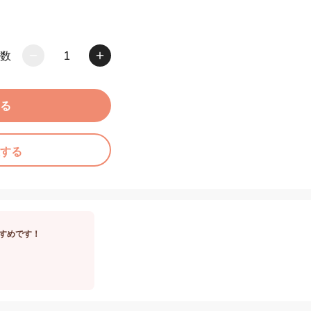
数
1
る
する
すめです！