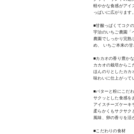
軽やかな食感がアイ
っぱいに広がります。
■甘酸っぱくてコクの
宇治のいちご農園「
農園でしっかり完熟
め、 いちご本来の
■カカオの香り豊かな
カカオの栽培からこだ
ほんのりとしたカカ
味わいに仕上がってい
■バターと粉にこだわ
サクッとした食感をお
アイスチーズケーキ
柔らかくもサクサク
風味、卵の香りを活
■こだわりの食材
