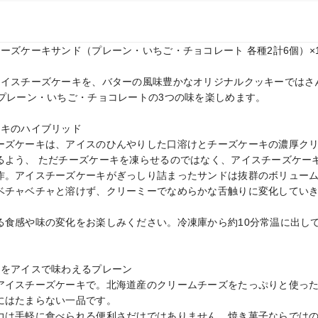
ーズケーキサンド（プレーン・いちご・チョコレート 各種2計6個）×1
アイスチーズケーキを、バターの風味豊かなオリジナルクッキーではさん
プレーン・いちご・チョコレートの3つの味を楽しめます。

キのハイブリッド

ーズケーキは、アイスのひんやりした口溶けとチーズケーキの濃厚ク
るよう、 ただチーズケーキを凍らせるのではなく、アイスチーズケー
作。アイスチーズケーキがぎっしり詰まったサンドは抜群のボリューム
ベチャベチャと溶けず、クリーミーでなめらかな舌触りに変化していき
る食感や味の変化をお楽しみください。冷凍庫から約10分常温に出し
をアイスで味わえるプレーン

アイスチーズケーキで。北海道産のクリームチーズをたっぷりと使っ
にはたまらない一品です。

力は手軽に食べられる便利さだけではありません。焼き菓子ならでは