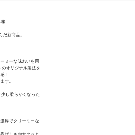
箱

だ新商品。

リーミーな味わいを同
キのオリジナル製法を
感！

ます。

て少し柔らかくなった
た濃厚でクリーミーな
の香ばしさやサクッと