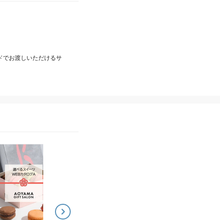
ードでお渡しいただけるサ
AOYAMA GIFT SALON (アオヤマギフトサロン)
AOYAMA GIFT SAL
国内外のクラフトビール
お肉や海鮮おつまみなど
を厳選！選べるビール
から選べる グルメWEB
WEBカタログ
タログ
3,500
4,500
¥
~
¥
~