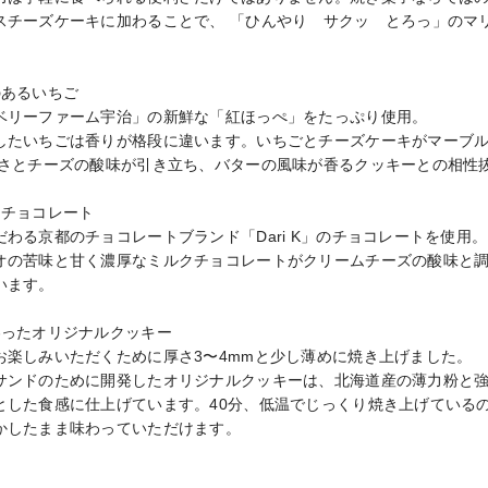
スチーズケーキに加わることで、 「ひんやり　サクッ　とろっ」のマ


あるいちご

ベリーファーム宇治」の新鮮な「紅ほっぺ」をたっぷり使用。

したいちごは香りが格段に違います。いちごとチーズケーキがマーブ
甘さとチーズの酸味が引き立ち、バターの風味が香るクッキーとの相性抜
チョコレート

わる京都のチョコレートブランド「Dari K」のチョコレートを使用。

オの苦味と甘く濃厚なミルクチョコレートがクリームチーズの酸味と
ます。

ったオリジナルクッキー

楽しみいただくために厚さ3〜4mmと少し薄めに焼き上げました。

サンドのために開発したオリジナルクッキーは、北海道産の薄力粉と強
とした食感に仕上げています。40分、低温でじっくり焼き上げている
かしたまま味わっていただけます。
