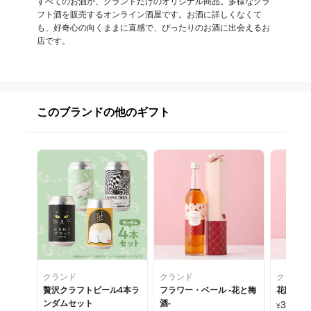
すべてのお酒が、クランドだけのオリジナル商品。多様なクラ
フト酒を販売するオンライン酒屋です。お酒に詳しくなくて
も、好奇心の向くままに直感で、ぴったりのお酒に出会えるお
店です。
このブランドの他のギフト
クランド
クランド
クランド
贅沢クラフトビール4本ラ
フラワー・ベール -花と梅
花贈るロ
ンダムセット
酒-
3,490
¥