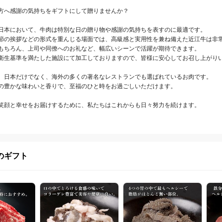
方へ感謝の気持ちをギフトにして贈りませんか？

日本において、牛肉は特別な日の贈り物や感謝の気持ちを表すのに最適です。

節の挨拶などの形式を重んじる場面では、高級感と実用性を兼ね備えた近江牛は非常
もちろん、上司や同僚へのお礼など、幅広いシーンで活躍が期待できます。

衛生基準を満たした施設にて加工しておりますので、皆様に安心してお召し上がりい
、日本だけでなく、海外の多くの著名なレストランでも選ばれているお肉です。

の豊かな味わいと香りで、至福のひと時をお過ごしいただけます。

笑顔と幸せをお届けするために、私たちはこれからも日々努力を続けます。
のギフト