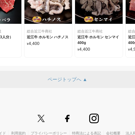
社
総合近江牛商社
総合近江牛商社
総
3人分）
近江牛 ホルモン ハチノス
近江牛 ホルモン センマイ
近江
400g
400
4,400
¥
4,400
4,
¥
¥
ページトップへ ▲
イド
利用規約
プライバシーポリシー
特商法による表記
会社概要
法人