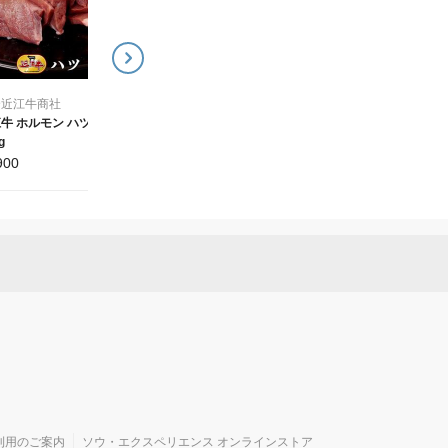
4,400
4,400
¥
¥
合近江牛商社
牛 ホルモン ハツ
g
900
利用のご案内
ソウ・エクスペリエンス オンラインストア