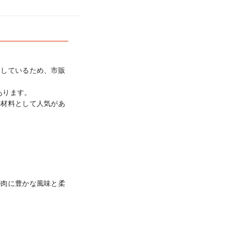


凍しているため、市販
ります。

の材料として人気があ
が肉に豊かな風味と柔