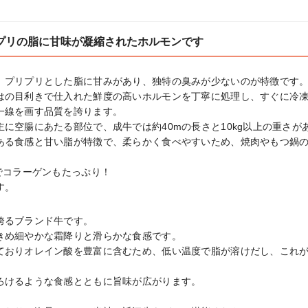
プリの脂に甘味が凝縮されたホルモンです
、プリプリとした脂に甘みがあり、独特の臭みが少ないのが特徴です。
はの目利きで仕入れた鮮度の高いホルモンを丁寧に処理し、すぐに冷
一線を画す品質を誇ります。

に空腸にあたる部位で、成牛では約40mの長さと10kg以上の重さがあ
ある食感と甘い脂が特徴で、柔らかく食べやすいため、焼肉やもつ鍋
でコラーゲンもたっぷり！

す。
るブランド牛です。

きめ細やかな霜降りと滑らかな食感です。

ておりオレイン酸を豊富に含むため、低い温度で脂が溶けだし、これ
ろけるような食感とともに旨味が広がります。
