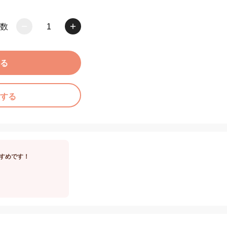
数
1
る
する
すめです！