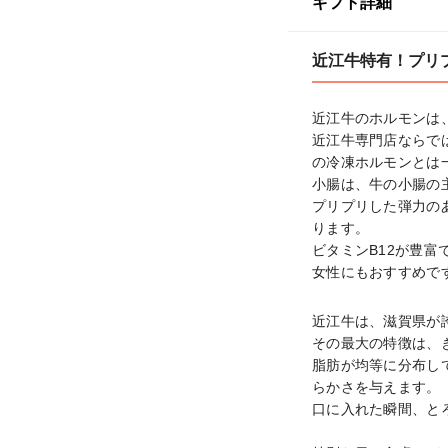
ギフト詳細
近江牛特有！プリ
近江牛のホルモンは
近江牛専門店ならで
の冷凍ホルモンとは
小腸は、牛の小腸の主
プリプリした弾力の
ります。

ビタミンB12が豊富
女性にもおすすめで
近江牛は、滋賀県が誇
その最大の特徴は、
脂肪が均等に分布し
らかさを与えます。

口に入れた瞬間、と