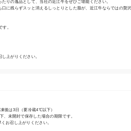
ったりの逸品として、当社の近江牛をぜひご堪能ください。

も口に残らずスッと消えるしっとりとした脂が、近江牛ならではの贅
品です。
召し上がりください。
凍後は3日（要冷蔵4℃以下）

以下、未開封で保存した場合の期限です。

早くお召し上がりください。