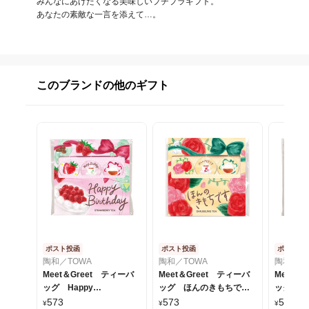
みんなにあげたくなる美味しいプチプラギフト。

あなたの素敵な一言を添えて…。
このブランドの他のギフト
ポスト投函
ポスト投函
ポスト投
陶和／TOWA
陶和／TOWA
陶和／T
Meet＆Greet ティーバ
Meet＆Greet ティーバ
Meet＆
ッグ Happy
ッグ ほんのきもちです
ッグ【ポ
Brithday【ポスト投函】
【ポスト投函】
573
573
573
¥
¥
¥
~