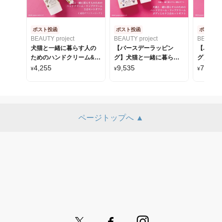
ポスト投函
ポスト投函
ポスト投
BEAUTY project
BEAUTY project
BEAUTY p
犬猫と一緒に暮らす人の
【バースデーラッピン
【バース
ためのハンドクリーム&リ
グ】犬猫と一緒に暮らす
グ】犬猫
ップクリームギフト/ポス
人のためのハンドクリー
人のため
4,255
9,535
7,115
¥
¥
¥
ト投函（通常ギフトラッ
ム・リップクリーム・ボ
ク・リッ
ピング）
ディミルク 3点セットギフ
ットギフ
ト/ポスト投函
ページトップへ ▲