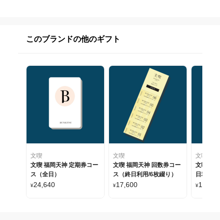
このブランドの他のギフト
文喫
文喫
文喫
文喫 福岡天神 定期券コー
文喫 福岡天神 回数券コー
文喫 栄
ス（全日）
ス（終日利用/6枚綴り）
日利用/
24,640
17,600
17,325
¥
¥
¥