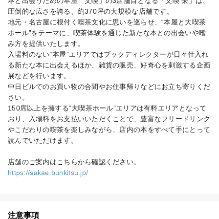
本と出会うための本屋「文喫」の3店舗目となる「文喫 栄」は、
圧倒的な広さを誇る、約370坪の大規模な店舗です。

地元・名古屋に根付く喫茶文化に思いを巡らせ、“本屋と大喫茶
ホール”をテーマに、喫茶体験を通じた新たな本との出会いや嗜
み方を提供いたします。

入場料のない“本屋”エリアではブックディレクターが日々仕入れ
る新たな本に出会えるほか、雑貨の販売、好奇心を刺激する企画
展などを行います。

中日ビルでのお買い物の合間やお仕事帰りなどにお立ち寄りくだ
さい。

150席以上を擁する“大喫茶ホール”エリアは有料エリアとなって
おり、入場料をお支払いいただくことで、豊富なフリードリンク
やこだわりの喫茶を楽しみながら、店内の本をすべて手にとって
読んでいただけます。

https://sakae.bunkitsu.jp/
注意事項