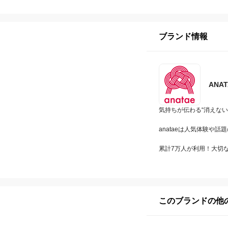
ブランド情報
ANA
気持ちが伝わる“消えない
anataeは人気体験や
累計7万人が利用！大切
このブランドの他