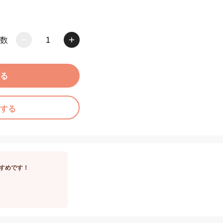
数
1
る
する
すめです！