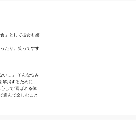
容食」として彼女も嬉
ぴったり。笑ってすす
ない…」 そんな悩み
を解消するために、 
心して“喜ばれる体
グで選んで楽しむこと