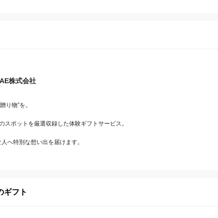
TAE株式会社
贈り物”を。

話題のスポットを厳選収録した体験ギフトサービス。

な人へ特別な想い出を届けます。
のギフト