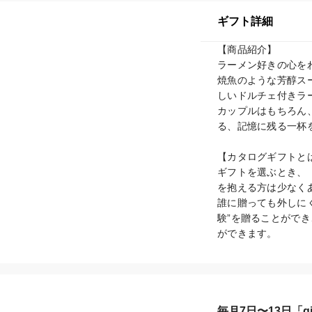
ギフト詳細
【商品紹介】

ラーメン好きの心をわ
焼魚のような芳醇ス
しいドルチェ付きラ
カップルはもちろん
る、記憶に残る一杯を
【カタログギフトとは
ギフトを選ぶとき、
を抱える方は少なくあ
誰に贈っても外しにく
験”を贈ることがで
ができます。
毎月7日〜13日「gif