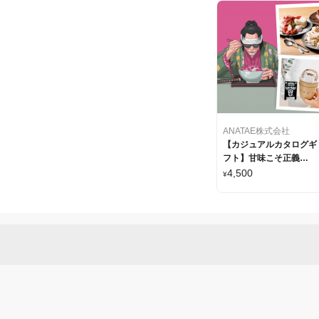
ANATAE株式会社
【カジュアルカタログギ
フト】甘味こそ正義
『THE・糖・1』
4,500
¥