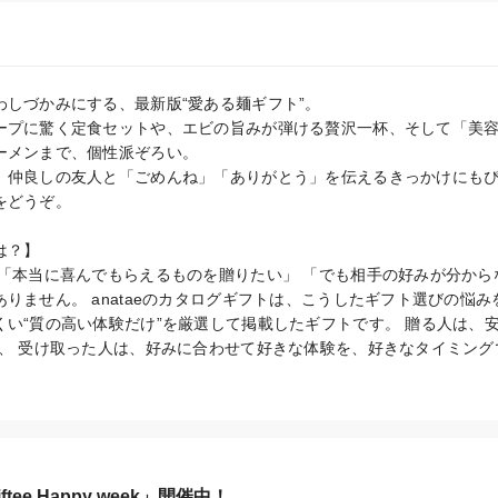
しづかみにする、最新版“愛ある麺ギフト”。

ープに驚く定食セットや、エビの旨みが弾ける贅沢一杯、そして「美
ーメンまで、個性派ぞろい。

、仲良しの友人と「ごめんね」「ありがとう」を伝えるきっかけにも
どうぞ。

？】

 「本当に喜んでもらえるものを贈りたい」 「でも相手の好みが分から
りません。 anataeのカタログギフトは、こうしたギフト選びの悩み
い“質の高い体験だけ”を厳選して掲載したギフトです。 贈る人は、安
き、 受け取った人は、好みに合わせて好きな体験を、好きなタイミン
tee Happy week」開催中！