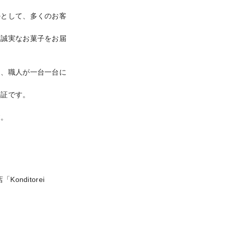
のとして、多くのお客
、誠実なお菓子をお届
し、職人が一台一台に
証です。

す。
ditorei 