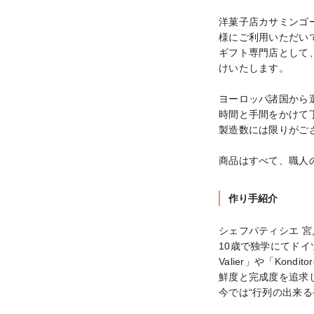
洋菓子店カサミンゴ
様にご利用いただいて
ギフト専門店として
けいたします。

ヨーロッパ諸国から
時間と手間をかけて
製造数には限りがご
商品はすべて、職人
作り手紹介
シェフパティシエ 宮川
10歳で独学にてドイツ
Valier」や「Kondit
鮮度と完成度を追求
今では“行列の出来