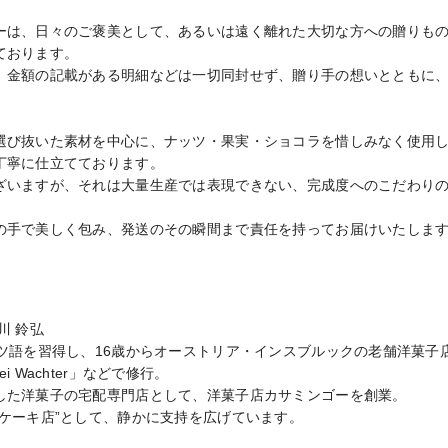
ーは、日々のご褒美として、あるいは遠く離れた大切な方への贈りも
おります。

、金額の記載がある明細などは一切同封せず、贈り手の想いとともに
選び抜いた素材を中心に、ナッツ・果実・ショコラを惜しみなく使用
丁寧に仕立てております。

ざいますが、それは大量生産では表現できない、完成度へのこだわりの
の手で美しく包み、発送のその瞬間まで責任を持ってお届けいたしま
 鈴弘

語を習得し、16歳からオーストリア・インスブルックの老舗洋菓子店「Kon
orei Wachter」などで修行。

した洋菓子の宅配専門店として、洋菓子店カサミンゴーを創業。

るケーキ店”として、静かに支持を広げています。