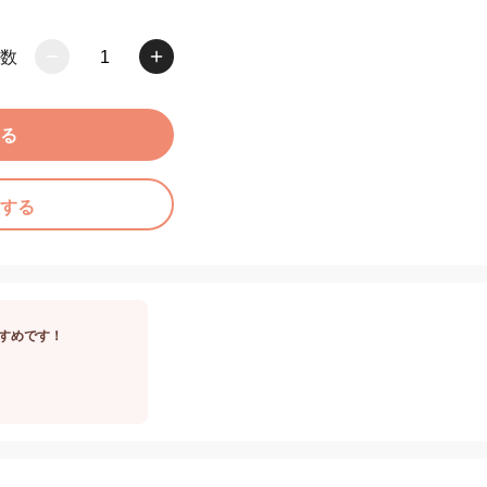
数
1
る
する
すめです！