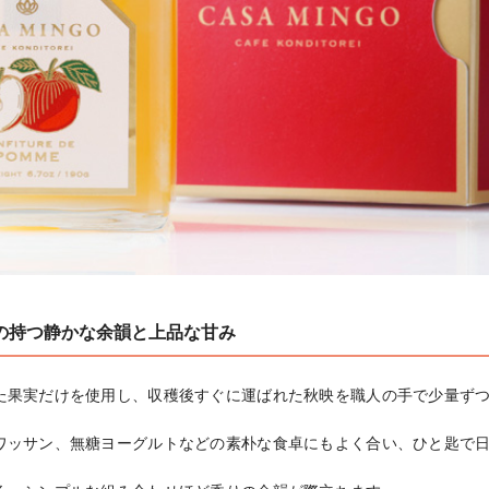
の持つ静かな余韻と上品な甘み
た果実だけを使用し、収穫後すぐに運ばれた秋映を職人の手で少量ず
ワッサン、無糖ヨーグルトなどの素朴な食卓にもよく合い、ひと匙で

