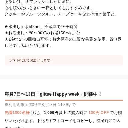
あるいは、リフレッシュしたい朝に。

心を鎮めたいときの一杯としてもおすすめです。

クッキーやフルーツタルト、チーズケーキなどの焼き菓子と。

★水出し：水500ml、冷蔵庫で4〜6時間

★お湯出し：80〜90℃のお湯150mlに1分

★1包で2〜3回抽出可能：牧之原産の上質な茶葉を使用。繰り返
しお楽しみいただけます。
ポスト投函でお届けします。
毎月7日〜13日「giftee Happy week」開催中！
※利用期限：2026年8月13日 14:59まで
先着1000名様
限定、
1,000円以上
の購入時に
100円 OFF
でお贈
りいただけます。下記のギフトコードをコピーし、決済時にご入