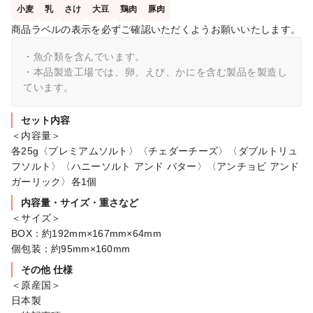
小麦
乳
さけ
大豆
鶏肉
豚肉
商品ラベルの表示を必ずご確認いただくようお願いいたします。
・魚介類を含んでいます。

・本品製造工場では、卵、えび、かにを含む製品を製造し
ています。
セット内容
＜内容量＞

各25g〈プレミアムソルト〉〈チェダーチーズ〉〈ダブルトリュ
フソルト〉〈ハニーソルト アンド バター〉〈アンチョビ アンド 
ガーリック〉各1個
内容量・サイズ・重さなど
＜サイズ＞

BOX：約192mm×167mm×64mm

個包装：約95mm×160mm
その他 仕様
＜原産国＞

日本製
