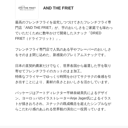
AND THE FRIET
最高のフレンチフライを追究しつづけてきたフレンチフライ専
門店「AND THE FRIET」が、芋のおいしさをご家庭でも味わっ
ていただくために数年かけて開発したスナック「DRIED 
FRIET（ドライフリット）」。

フレンチフライ専門店で人気のある芋やフレーバーのおいしさ
をそのまま閉じ込めた、新感覚のプレミアムスナックです。

日本の直契約農家だけでなく、世界各国から厳選した芋を取り
寄せてフレンチフライのカットのまま加工。

特殊なフライヤーでゆっくり時間をかけてサクサクの食感を引
き出すことにより、素材の良さとおいしさを活かしています。

パッケージはアートディレクター平林奈緒美氏によるデザイ
ン。ヨーロッパのイラストレーターAnje Jager氏によるイラス
トが描きおろされ、スナックの既成概念を超えたシンプルなが
らこだわり感のあふれる世界観の演出に一役買っています。