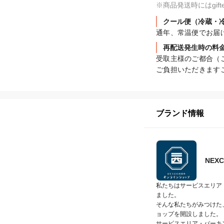
※商品発送時にはgi
クール便（冷蔵・
通年、常温便でお届
再配送発生時の料
受取主様のご都合（
ご負担いただきます
ブランド情報
NE
私たちはサービスエリア
ました。

そんな私たちがみつけた、
ョップを開設しました。

サービスエリア・パーキ