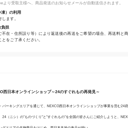
fteeより受取主様へ、商品発送のお知らせメールが自動送信されます。
冷凍）の利用
けします。
金負担
ご不在・住所誤り等）により返送後の再送をご希望の場合、再送料と
ことをご了承ください。
XCO西日本オンラインショップ～24のすぐれもの再発見～
・パーキングエリアを通じて、NEXCO西日本オンラインショップが事業を営む24
24（ニシ）の”ものづくり”と”すぐれもの”を全国の皆さんにご紹介しようと、NE
ングエリアの名物商品をはじめ、西日本各地の逸品が揃い、
