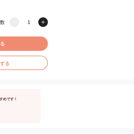
数
1
る
する
すめです！