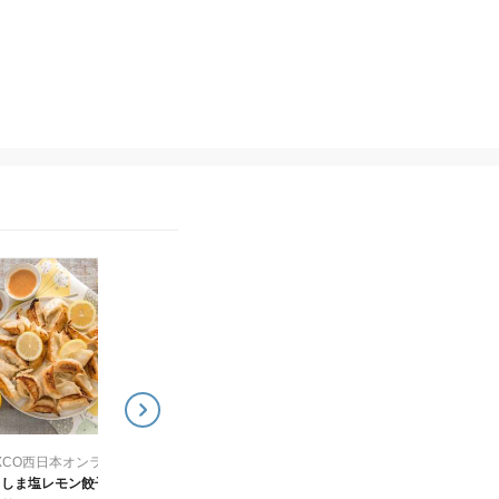
NEXCO西日本オンラインショップ～24のすぐれもの再発見～
NEXCO西日本オンラインショップ～24
ひろしま牡蠣餃子20個入
雲仙蜜柑ワイン
り
4,500
¥
3,100
¥
NEXCO西日本オンラインショップ～24のすぐれもの再発見～
しま塩レモン餃子20