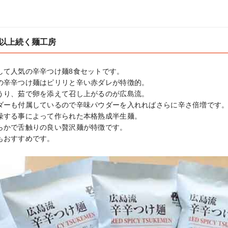
0年以上続く麺工房
て人気の辛辛つけ麺8食セットです。

の辛辛つけ麺はピリリと辛い赤ダレが特徴的。

うり、茹で卵を添えて召し上がるのが広島流。

ダーも付属しているので辛味パウダーを入れればさらに辛さ倍増です。
燥する事によって作られた本格熟成半生麺。

らかで舌触りの良い贅沢麺が特徴です。

もおすすめです。