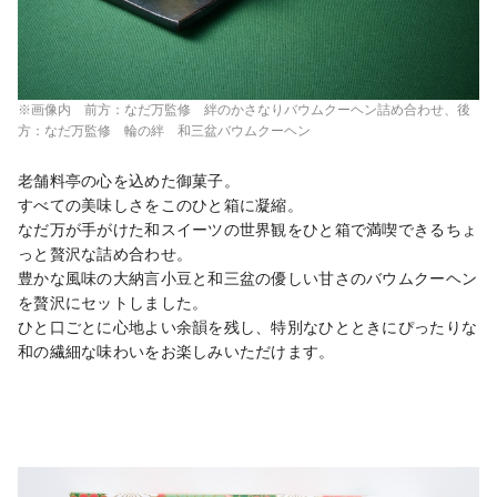
※画像内 前方：なだ万監修 絆のかさなりバウムクーヘン詰め合わせ、後
方：なだ万監修 輪の絆 和三盆バウムクーヘン
老舗料亭の心を込めた御菓子。

すべての美味しさをこのひと箱に凝縮。

なだ万が手がけた和スイーツの世界観をひと箱で満喫できるちょ
っと贅沢な詰め合わせ。

豊かな風味の大納言小豆と和三盆の優しい甘さのバウムクーヘン
を贅沢にセットしました。

ひと口ごとに心地よい余韻を残し、特別なひとときにぴったりな
和の繊細な味わいをお楽しみいただけます。