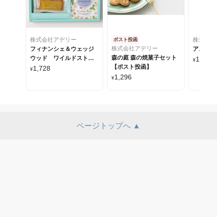
株式会社アデリー
株式会社
ポスト投函
株式会社アデリー
フィナンシェ＆ウェッジ
アニマル
森の庭 森の焼菓子セット
ウッド ワイルドストロ
1,400
¥
~
【ポスト投函】
ベリーティーバッグアソ
1,728
¥
ート
1,296
¥
ページトップへ ▲