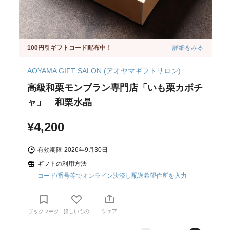
100円引ギフトコード配布中！
詳細をみる
AOYAMA GIFT SALON (アオヤマギフトサロン)
高級和栗モンブラン専門店「いも栗カボチ
ャ」 和栗水晶
¥4,200
有効期限
2026年9月30日
ギフトの利用方法
コード/番号等でオンライン決済し配送希望住所を入力
ブックマーク
ほしいもの
シェア