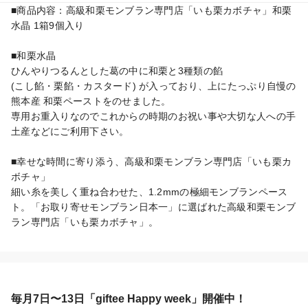
■商品内容：高級和栗モンブラン専門店「いも栗カボチャ」和栗
水晶 1箱9個入り

■和栗水晶

ひんやりつるんとした葛の中に和栗と3種類の餡

(こし餡・栗餡・カスタード) が入っており、上にたっぷり自慢の
熊本産 和栗ペーストをのせました。

専用お重入りなのでこれからの時期のお祝い事や大切な人への手
土産などにご利用下さい。

■幸せな時間に寄り添う、高級和栗モンブラン専門店「いも栗カ
ボチャ」

細い糸を美しく重ね合わせた、1.2mmの極細モンブランペース
ト。「お取り寄せモンブラン日本一」に選ばれた高級和栗モンブ
ラン専門店「いも栗カボチャ」。
毎月7日〜13日「giftee Happy week」開催中！