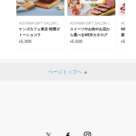
AOYAMA GIFT SALON (アオヤマギフトサロン)
AOYAMA GIFT SALON (アオヤマギフトサロン)
ケンズカフェ東京 特撰ガ
スイーツやお肉やお花か
WEBカ
トーショコラ
ら選べるWEBカタログ
屋 ケー
をセレク
5,300
5,500
5,500
¥
¥
¥
ページトップへ ▲