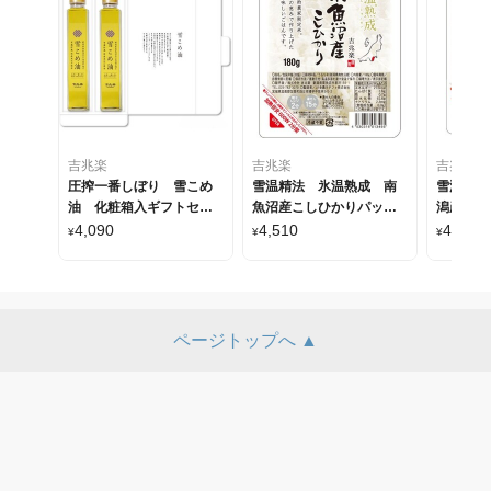
吉兆楽
吉兆楽
吉兆楽
圧搾一番しぼり 雪こめ
雪温精法 氷温熟成 南
雪温精法
油 化粧箱入ギフトセッ
魚沼産こしひかりパック
潟産こし
ト
ごはん 180g×12パック
はん 18
4,090
4,510
4,180
¥
¥
¥
ページトップへ ▲