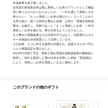
氷温倉庫を竣工致しました。

吉兆楽の産地直送米は既に美味しいお米のブランドとして雜誌
等に取り上げられておりましたが、『一年を通じて美味しさを
保ちたい』『もっと美味しいお米を届けたい』というこだわり
を持ち続け、様々な研究を重ねた結果、お米の『雪蔵氷温熟成
製法』を確立し、念願であった『もっと美味しいお米、一年中
美味しいお米を届ける』事が出来るようになりました。

また弊社の雪蔵倉庫は人口冷却方式ではなく、自然雪のエネル
ギー冷熱源を冷却装置として活用しています。

その結果、エコに対する姿勢が評価され、資源エネルギー庁か
らエコ事業認定を受けました。

2023年3月竣工予定、精米工場を雪蔵氷温熟成倉庫の隣接地に
移管し、特許を取得した雪の冷気を活用した精米『雪温精法』
により、美味しいお米を美味しいままに精米します。
このブランドの他のギフト