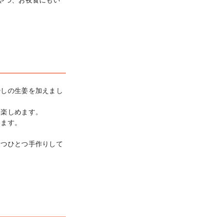
やつ、お夜食にもい
少しの生姜を加えまし
楽しめます。

ます。

とつひとつ手作りして