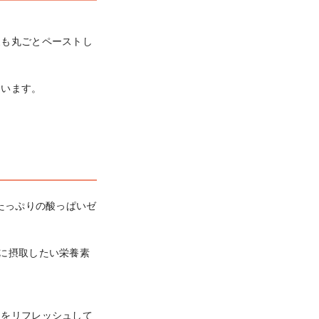
皮も丸ごとペーストし
います。

たっぷりの酸っぱいゼ
に摂取したい栄養素
ちをリフレッシュして