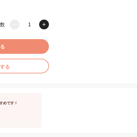
数
1
る
する
すめです！