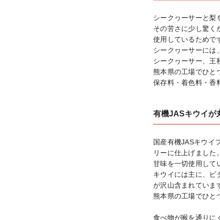
シークヮーサーと梨
その苦さに少し驚く
使用しているためです
シークヮーサーには
シークヮーサー、王
熊本県の工場でひと
保存料・着色料・香
有機JASキウイが
国産有機JASキウ
リーに仕上げました。
甘味を一切使用して
キウイには主に、ビ
が沢山含まれています
熊本県の工場でひと
食べ物が喉を通りに