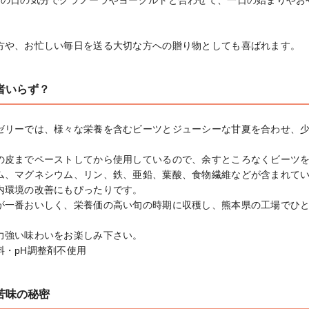
その日の気分でグラノーラやヨーグルトと合わせて、一日の始まりやお
方や、お忙しい毎日を送る大切な方への贈り物としても喜ばれます。
者いらず？
ゼリーでは、様々な栄養を含むビーツとジューシーな甘夏を合わせ、
の皮までペーストしてから使用しているので、余すところなくビーツを
ム、マグネシウム、リン、鉄、亜鉛、葉酸、食物繊維などが含まれてい
内環境の改善にもぴったりです。

が一番おいしく、栄養価の高い旬の時期に収穫し、熊本県の工場でひ
力強い味わいをお楽しみ下さい。

料・pH調整剤不使用
苦味の秘密