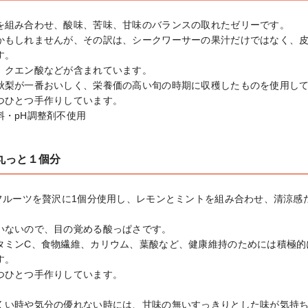
を組み合わせ、酸味、苦味、甘味のバランスの取れたゼリーです。

かもしれませんが、その訳は、シークワーサーの果汁だけではなく、
。

、クエン酸などが含まれています。

秋梨が一番おいしく、栄養価の高い旬の時期に収穫したものを使用して
つひとつ手作りしています。

料・pH調整剤不使用
丸っと１個分
イフルーツを贅沢に1個分使用し、レモンとミントを組み合わせ、清涼感


いないので、目の覚める酸っぱさです。

タミンC、食物繊維、カリウム、葉酸など、健康維持のためには積極的
。

つひとつ手作りしています。

くい時や気分の優れない時には、甘味の無いすっきりとした味が気持