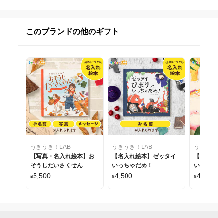
このブランドの他のギフト
うきうき！LAB
うきうき！LAB
うきうき
【写真・名入れ絵本】お
【名入れ絵本】ゼッタイ
【名入れ
そうじだいさくせん
いっちゃだめ！
いたんけ
5,500
4,500
4,500
¥
¥
¥