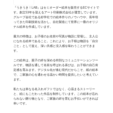
『うきうき！LAB』はセミオーダー絵本を販売するECサイトで
す。創立53年を迎えるアート印刷株式会社が運営しています。
グループ会社である好学社での絵本作りのノウハウや、長年培
ってきた印刷技術を活かし、自社製造にて世界に一冊のオリジ
ナル絵本を作成しています。

最大の特徴は、お子様のお名前や写真が物語に登場し、主人公
になれる絵本であること。これにより、お子様は物語を「自分
ごと」として捉え、深い共感と没入感を味わうことができま
す。

この絵本は、親子の絆を深める特別なコミュニケーションツー
ルです。物語を通して名前を呼ばれる喜びは、お子様の自己肯
定感を育みます。デジタル化が進む現代だからこそ、紙の絵本
で、ご家族の心を通わせる温かい時間を提供したいと考えてい
ます。

私たちは単なる名入れギフトではなく、心温まるストーリー
と、絵にもこだわった作品を制作しています。この絵本が忘れ
られない贈り物となり、ご家族の絆を育むお手伝いができれば
幸いです。