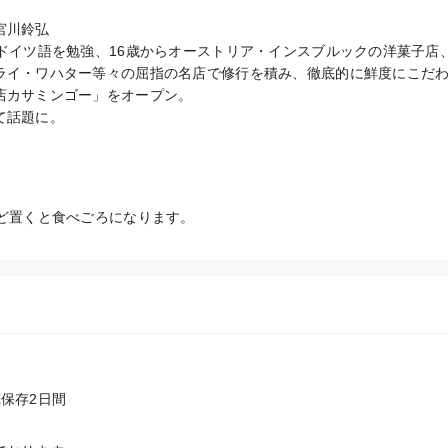
川鈴弘

でドイツ語を勉強、16歳からオーストリア・インスブルックの洋菓子店
ライ・ワハター等々の屈指の名店で修行を積み、徹底的に鮮度にこだ
店カサミンゴー」をオープン。

て話題に。
ほど置くと食べごろになります。
保存2日間