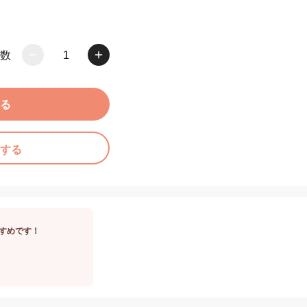
数
1
る
する
すめです！