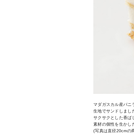
マダガスカル産バニ
生地でサンドしました
サクサクとした香ば
素材の個性を生かし
(写真は直径20cmの