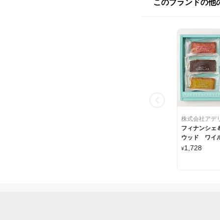
このブランドの他
株式会社アデ
フィナンシェ
ウッド ワイ
ベリーティー
1,728
¥
ート