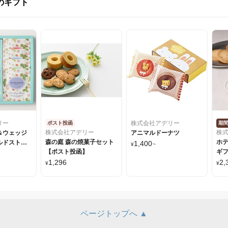
のギフト
リー
株式会社アデリー
ポスト投函
期
株式会社アデリー
株
＆ウェッジ
アニマルドーナツ
森の庭 森の焼菓子セット
ホ
ルドストロ
1,400
¥
~
【ポスト投函】
ギ
バッグアソ
1,296
2,
¥
¥
ページトップへ ▲