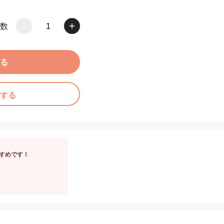
数
1
る
する
すめです！