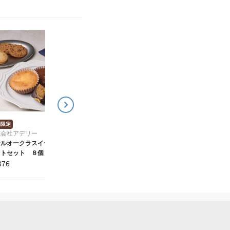
期間限定
期間限定
株式会社アデリー
株式会社アデリー
ホテルオークラ クーベ
ホテルオークラ 発酵バ
ルチュールショコラケー
ターとブリュレのバーム
キ
クーヘン３個
2,268
1,836
¥
¥
間限定
式会社アデリー
テルオークラスイーツ
フトセット ８個
376