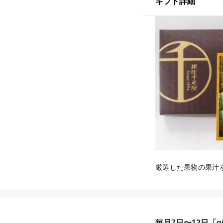
ギフト詳細
厳選した果物の果汁
毎月7日〜13日「gif